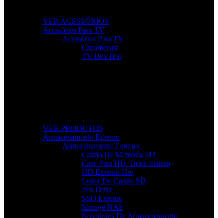
acessórios essenciais para o seu setup.
VER ACESSÓRIOS
Acessórios Para TV
Acessórios Para TV
Chromecast
TV Box
Hot
Tudo Para a Sua TV
Desde cabos a suportes, encontre acessórios que
elevam a sua experiência audiovisual.
VER PRODUTOS
Armazenamento Externo
Armazenamento Externo
Cartão De Memória SD
Case Para HD, Dock Station
HD Externo
Hot
Leitor De Cartão SD
Pen Drive
SSD Externo
Storage NAS
Servidores De Armazenamento