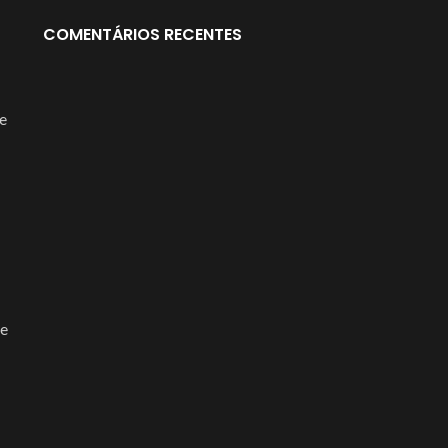
er
COMENTÁRIOS RECENTES
ngee
d
e
Estabilizador
mica
carregáveis
de