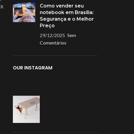
Como vender seu
tX
notebook em Brasília:
Segurança e o Melhor
Preço
29/12/2025
Sem
Comentários
OUR INSTAGRAM
Acessórios que
Facilitam o Seu Dia
Melhore a produtividade, conforto e
amer
organização com acessórios
essenciais para o seu setup.
métrico
Mel
 Cartão Magnético
VER ACESSÓRIOS
e Hardware