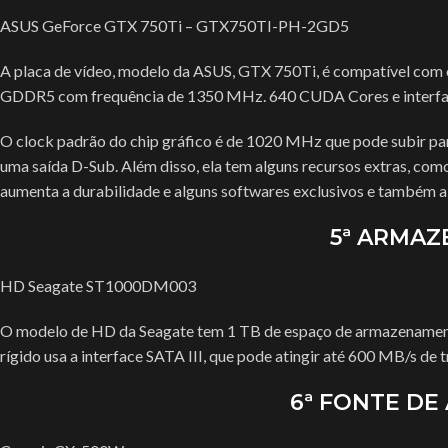
ASUS GeForce GTX 750Ti – GTX750TI-PH-2GD5
A placa de vídeo, modelo da ASUS, GTX 750Ti, é compatível com o
GDDR5 com frequência de 1350 MHz. 640 CUDA Cores e interfac
O clock padrão do chip gráfico é de 1020 MHz que pode subir p
uma saída D-Sub. Além disso, ela tem alguns recursos extras, como
aumenta a durabilidade e alguns softwares exclusivos e também a
5ª ARMA
HD Seagate ST1000DM003
O modelo de HD da Seagate tem 1 TB de espaço de armazenament
rígido usa a interface SATA III, que pode atingir até 600 MB/s de
6ª FONTE DE