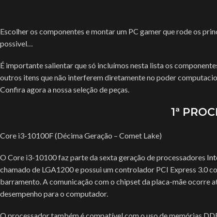
Escolher os componentes e montar um PC gamer que rode os princ
possivel…
É importante salientar que só incluímos nesta lista os componen
outros itens que não interferem diretamente no poder computacion
Confira agora a nossa seleção de peças.
1ª PRO
Core i3-10100F (Décima Geração – Comet Lake)
O Core i3-10100 faz parte da sexta geração de processadores
Int
chamado de LGA1200 e possui um controlador PCI Express 3.0 com
barramento. A comunicação com o chipset da placa-mãe ocorre a
desempenho para o computador.
O processador também é compatível com o uso de memórias D