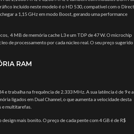
áfico incluído neste modelo é o HD 530, compatível com o Direc
o chegar a 1,15 GHz em modo Boost, gerando uma performance
ísicos, 4 MB de memória cache L3 e um TDP de 47 W. O microchip
leo de processamento por cada núcleo real. O seu preço sugerido
ÓRIA RAM
HUB USB
Keycap Gamer
ACESSÓRIOS
HUB USB
des
Leitor Biométrico
 e trabalha na frequência de 2.333 MHz. A sua latência é de 9 e a
T
ória ligados em Dual Channel, o que aumenta a velocidade desta
Acessórios Apple
Keycap G
Leitor De Cartão Magnético
e multitarefas.
Apresentador De Slides
Leitor Bio
ok
Limpeza De Hardware
HOT
o design mais bonito. O preço de cada pente com 4 GB é de R$
Base Para Notebook
Leitor De
...
Mesa Gamer
Bateria Para Notebook
Limpeza D
Mouse Bungee