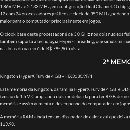
1.866 MHz e 2.133 MHz, em configuração Dual Channel. O chip gr
12 com 24 processadores gráficos e clock de 350 MHz, podend
maior para o computador principalmente em jogos.
O clock base deste processador é de 3,8 GHz nos dois núcleos f
também suporta a tecnologia Hyper-Threading, que simula um núc
nas lojas do varejo é de R$ 795,90 à vista.
2ª MEM
ACESSÓRIOS
Kingston HyperX Fury de 4 GB – HX313C9F/4
Acessórios Apple
Apresentador De Sli
Esta memória da Kingston, da família HyperX Fury de 4 GB, é DDR4
HO
tensão de 1.5 V. Comprando dois modelos dá para ter 8 GB de mem
Base Para Notebook
memória e assim aumenta o desempenho do computador em jogos 
Bateria Para Notebo
A memória RAM ainda tem um dissipador de calor azul que deixa 
Cadeiras Gamer E Sim
119,90.
Calculadoras