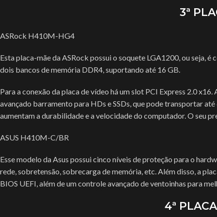
3ª PL
Carregadores
Controlador De LED
ASRock H410M-HG4
DRONES
Esta placa-mãe da ASRock possui o soquete LGA1200, ou seja, é c
Ferramentas
dois bancos de memória DDR4, suportando até 16 GB.
Fita De Led
Para a conexão da placa de vídeo há um slot PCI Express 2.0 x16
Gravador De Voz
avançado barramento para HDs e SSDs, que pode transportar até 6
Gravadora & Reprod
aumentam a durabilidade e a velocidade do computador. O seu pre
ASUS H410M-C/BR
Esse modelo da Asus possui cinco níveis de proteção para o hardwa
rede, sobretensão, sobrecarga de memória, etc. Além disso, a pla
BIOS UEFI, além de um controle avançado de ventoinhas para melh
4ª PLACA