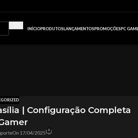
INÍCIO
PRODUTOS
LANÇAMENTOS
PROMOÇÕES
PC GAM
EGORIZED
ília | Configuração Completa
 Gamer
0
porte
On 17/04/2025