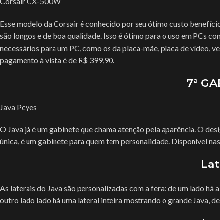
Corsair CX-500W
Esse modelo da Corsair é conhecido por seu ótimo custo benefício
são longos e de boa qualidade. Isso é ótimo para o uso em PCs co
necessários para um PC, como os da placa-mãe, placa de vídeo, ve
pagamento à vista é de R$ 399,90.
7ª GA
Java Pcyes
O Java já é um gabinete que chama atenção pela aparência. O desig
única, é um gabinete para quem tem personalidade. Disponível nas c
Lat
As laterais do Java são personalizadas com a fera: de um lado há a
outro lado lado há uma lateral inteira mostrando o grande Java,