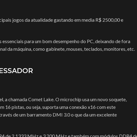
ipais jogos da atualidade gastando em media R$ 2500,00 e
tes essenciais para um bom desempenho do PC, deixando de fora
al da máquina, como gabinete, mouses, teclados, monitores, etc.
CESSADOR
el
, a chamada Comet Lake. O microchip usa um novo soquete,
 16 pistas, ou seja, suporta uma conexão x16 com este
través de um barramento DMI 3.0 o que da um excelente
DR4 de 2,1333 MHz e 3,200 MHz e também com módulos DDR4 d