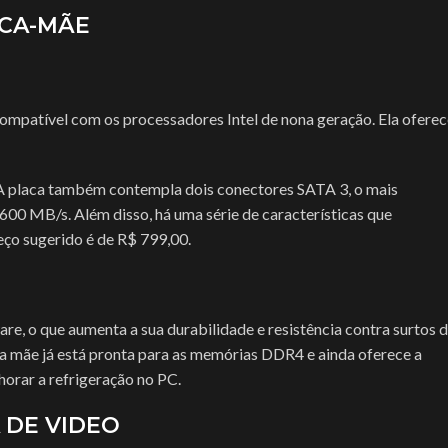
ACA-MÃE
Cadeiras Gamer E Sim...
Mesa Gam
Mouse Pad
Calculadoras
Mouse Bu
Nobreak | Estabilizador
Carregadores
Mouse Pa
Pasta Térmica
ompatível com os processadores Intel de nona geração. Ela oferec
Controlador De LED
Nobreak | 
Pilhas Recarregáveis
DRONES
Pasta Tér
Relógio
. A placa também contempla dois conectores SATA 3, o mais
Ferramentas
Pilhas Re
Scanner
00 MB/s. Além disso, há uma série de características que
Fita De Led
Relógio
utora
Suportes
ço sugerido é de R$ 799,00.
Gravador De Voz
Scanner
Gravadora & Reprodutora
Suportes
re, o que aumenta a sua durabilidade e resistência contra surtos 
ca mãe já está pronta para as memórias DDR4 e ainda oferece a
orar a refrigeração no PC.
 DE VIDEO