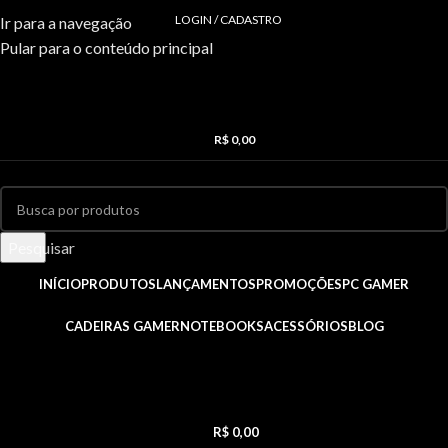
LOGIN / CADASTRO
Ir para a navegação
Pular para o conteúdo principal
R$
0,00
Pesquisar
INÍCIO
PRODUTOS
LANÇAMENTOS
PROMOÇÕES
PC GAMER
CADEIRAS GAMER
NOTEBOOKS
ACESSÓRIOS
BLOG
R$
0,00