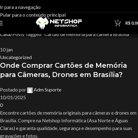
Tag Archives:Cartão de
Ir para a navegação
Pular para o conteúdo principal
memória para câmera Brasília
0
R$
0,0
Casa
Posts Tagged "Cartão de memória para câmera Brasília"
10
jan
Uncategorized
Onde Comprar Cartões de Memória
para Câmeras, Drones em Brasília?
Postado por
Adm Suporte
10/01/2025
0
Encontre cartões de memória originais para câmeras e drones em
Brasília. Compre na Netshop Informática (Asa Norte e Águas
Claras) e garanta qualidade, segurança e desempenho para suas
gravações e fotos.