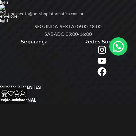
atendimento@netshopinformatica.com.br
SEGUNDA-SEXTA 09:00-18:00
SÁBADO 09:00-16:00
Segurança
Redes Sociais
POSTS RECENTES
0
INSTITUCIONAL
ista de Desejos
Loja
Carrinho
Minha conta
POLÍTICAS
© 2026
Net Shop Informática
. Todos os direitos reservados