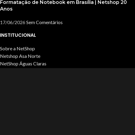
Formatação de Notebook em Brasília | Netshop 20
Anos
17/06/2026
Sem Comentários
INSTITUCIONAL
Sobre a NetShop
Netshop Asa Norte
NetShop Águas Claras
NetShop Arena
Central de Atendimento
POLÍTICAS
Políticas de Privacidade
Políticas de Cookies
Termos de Uso e Navegação
© 2026
Net Shop Informática
. Todos os direitos reservados