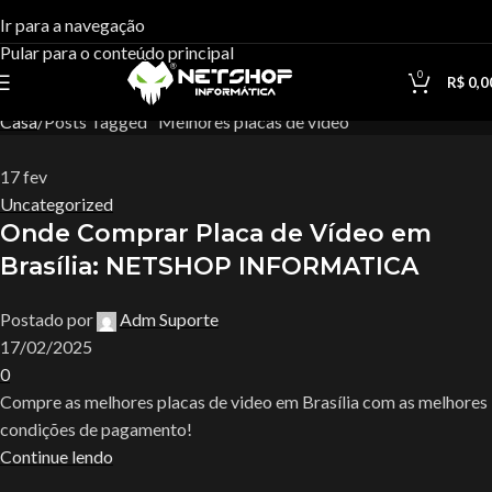
Tag Archives:Melhores placas
Ir para a navegação
Pular para o conteúdo principal
de vídeo
0
R$
0,0
Casa
Posts Tagged "Melhores placas de vídeo"
17
fev
Uncategorized
Onde Comprar Placa de Vídeo em
Brasília: NETSHOP INFORMATICA
Postado por
Adm Suporte
17/02/2025
0
Compre as melhores placas de video em Brasília com as melhores
condições de pagamento!
Continue lendo