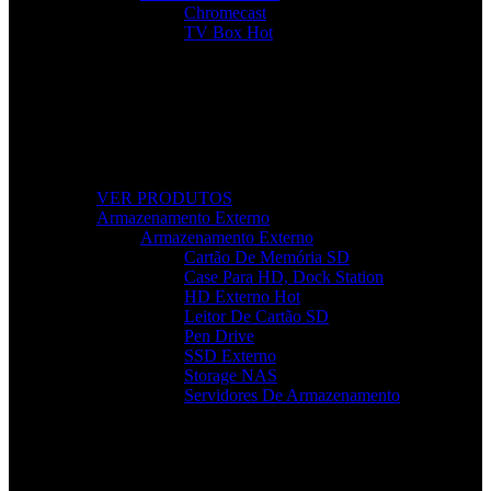
Chromecast
TV Box
Hot
Tudo Para a Sua TV
Desde cabos a suportes, encontre acessórios que elevam a sua
experiência audiovisual.
VER PRODUTOS
Armazenamento Externo
Armazenamento Externo
Cartão De Memória SD
Case Para HD, Dock Station
HD Externo
Hot
Leitor De Cartão SD
Pen Drive
SSD Externo
Storage NAS
Servidores De Armazenamento
Armazenamento Rápido e Seguro