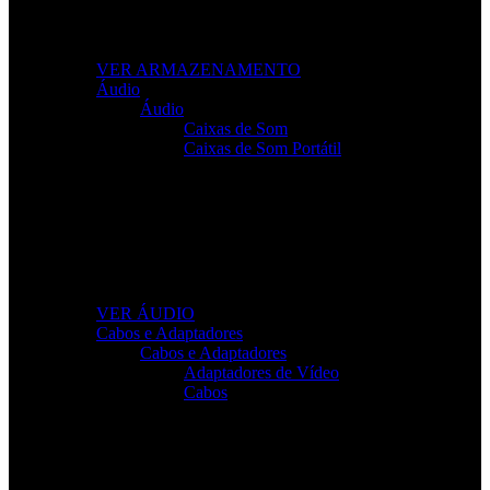
Leve os seus ficheiros para qualquer lugar com soluções
fiáveis e de alto desempenho.
VER ARMAZENAMENTO
Áudio
Áudio
Caixas de Som
Caixas de Som Portátil
Som de Alta Qualidade
Equipamentos de áudio para trabalho, lazer e gaming com
clareza total.
VER ÁUDIO
Cabos e Adaptadores
Cabos e Adaptadores
Adaptadores de Vídeo
Cabos
Cabos Para Tudo o Que Precisa