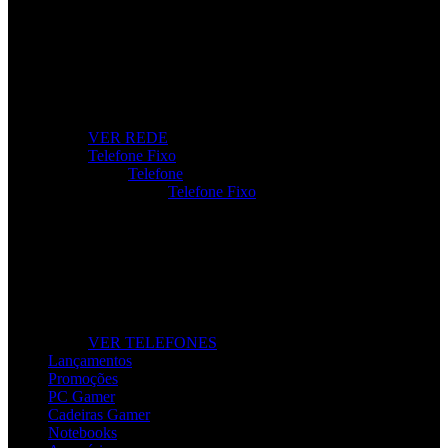
Internet Sem Interrupções
Roteadores, modems e repetidores para ligação rápida e
estável.
VER REDE
Telefone Fixo
Telefone
Telefone Fixo
Telefone Fixo
Modelos modernos para casa e escritório, com máxima
clareza de som.
VER TELEFONES
Lançamentos
Promoções
PC Gamer
Cadeiras Gamer
Notebooks