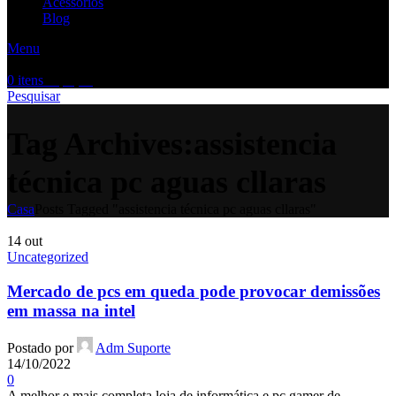
Acessórios
Blog
Menu
0
itens
R$
0,00
Pesquisar
Tag Archives:assistencia
técnica pc aguas cllaras
Casa
Posts Tagged "assistencia técnica pc aguas cllaras"
14
out
Uncategorized
Mercado de pcs em queda pode provocar demissões
em massa na intel
Postado por
Adm Suporte
14/10/2022
0
A melhor e mais completa loja de informática e pc gamer de