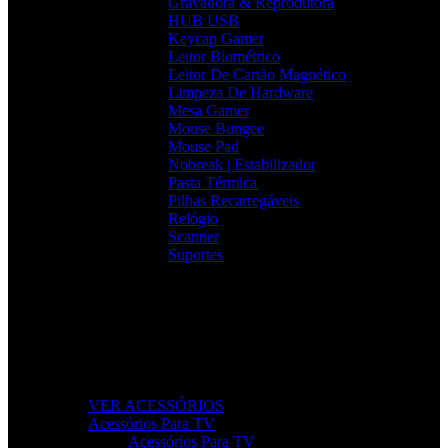
Gravadora & Reprodutora
HUB USB
Keycap Gamer
Leitor Biométrico
Leitor De Cartão Magnético
Limpeza De Hardware
Mesa Gamer
Mouse Bungee
Mouse Pad
Nobreak | Estabilizador
Pasta Térmica
Pilhas Recarregáveis
Relógio
Scanner
Suportes
Acessórios que Facilitam o Seu Dia
Melhore a produtividade, conforto e organização com
acessórios essenciais para o seu setup.
VER ACESSÓRIOS
Acessórios Para TV
Acessórios Para TV