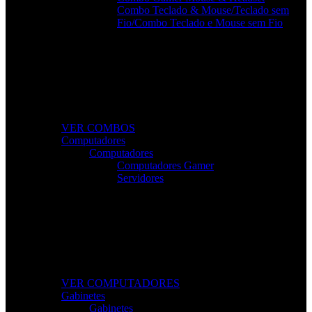
Combo Teclado & Mouse/Teclado sem
Fio/Combo Teclado e Mouse sem Fio
Combos Gamer Completos
Kits potentes e económicos para elevar o desempenho do seu
setup.
VER COMBOS
Computadores
Computadores
Computadores Gamer
Servidores
Computadores Para Trabalho e Lazer
Desktops completos com desempenho e fiabilidade para todas
as tarefas.
VER COMPUTADORES
Gabinetes
Gabinetes