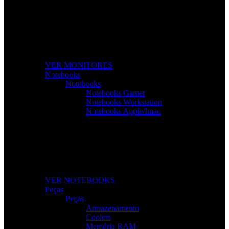
Monitores de Alta Resolução
Perfeitos para gaming, trabalho e criação de conteúdos.
VER MONITORES
Notebooks
Notebooks
Notebooks Gamer
Notebooks Workstation
Notebooks Apple/Imac
Notebooks Para Todas as Tarefas
Desempenho, mobilidade e tecnologia para o seu dia a dia.
VER NOTEBOOKS
Peças
Peças
Armazenamento
Coolers
Memória RAM