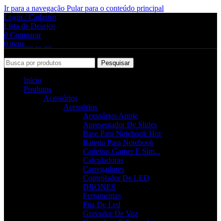
Ir para a navegação
Pular para o conteúdo principal
Login / Cadastro
Lista de Desejos
0
Comparar
0
itens
R$
0,00
Pesquisar
Início
Produtos
Acessórios
Acessórios
Acessórios Apple
Apresentador De Slides
Base Para Notebook
Hot
Bateria Para Notebook
Cadeiras Gamer E Sim...
Calculadoras
Carregadores
Controlador De LED
DRONES
Ferramentas
Fita De Led
Gravador De Voz