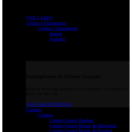
Conectividade rápida e sem falhas para todos os seus
dispositivos.
VER CABOS
Celular e Smartphone
Celular e Smartphone
Iphone
Android
Smartphones de Última Geração
Modelos modernos, potentes e com excelente custo-benefício
para o seu dia a dia.
VER SMARTPHONES
Combos
Combos
Combo Gamer Headset
Combo Gamer Mouse & Mousepad
Combo Gamer Mouse & Headset