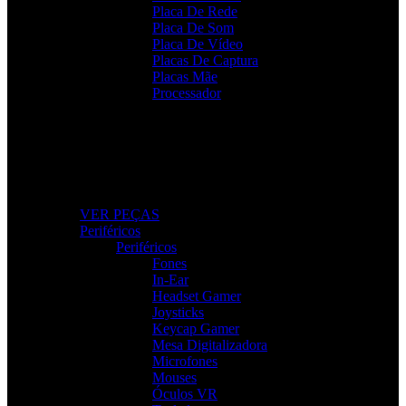
Placa De Rede
Placa De Som
Placa De Vídeo
Placas De Captura
Placas Mãe
Processador
Peças e Componentes
Actualize o seu PC com peças fiáveis e de alto desempenho.
VER PEÇAS
Periféricos
Periféricos
Fones
In-Ear
Headset Gamer
Joysticks
Keycap Gamer
Mesa Digitalizadora
Microfones
Mouses
Óculos VR