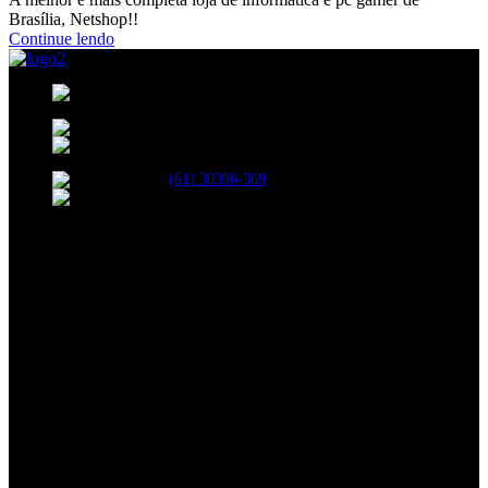
Brasília, Netshop!!
Continue lendo
35, BLOCO B, 208, SHCN - Asa Norte, Brasília
- DF, 70853-520
R. 13 Norte, 19 - Águas Claras, Brasília - DF
Avenida das Castanheiras 820 Edifício Big Center,
Sala 708 - Águas Claras, Brasília - DF, 71900-100
(61) 30396-369
atendimento@netshopinformatica.com.br
SEGUNDA-SEXTA 09:00-18:00
SÁBADO 09:00-16:00
Segurança
Redes Sociais