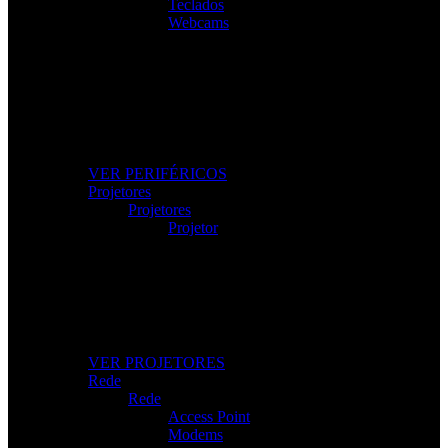
Teclados
Webcams
Os Melhores Periféricos
Eleve o conforto e o desempenho com periféricos de alta
qualidade.
VER PERIFÉRICOS
Projetores
Projetores
Projetor
Projetores Modernos
Imagem nítida para apresentações, filmes e gaming.
VER PROJETORES
Rede
Rede
Access Point
Modems