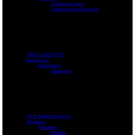
Gabinetes Gamer
Gabinetes Para Escritório
Gabinetes de Alta Performance
Modelos gamer e profissionais com excelente ventilação e
design moderno.
VER GABINETES
Impressoras
Impressoras
Impressora
Impressoras e Multifuncionais
Produtividade e qualidade de impressão para casa ou
escritório.
VER IMPRESSORAS
Monitores
Monitores
Monitor