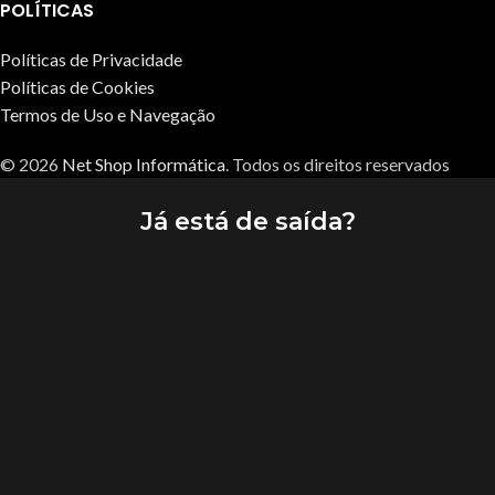
POLÍTICAS
Políticas de Privacidade
Políticas de Cookies
Termos de Uso e Navegação
© 2026
Net Shop Informática
. Todos os direitos reservados
Já está de saída?
Não perca nossas OFERTAS 🎉
Fique conosco e aproveite oa preços IMPERDÍVEIS
VER PRODUTOS
Loja
Filtros
Lista de Desejos
0
itens
Carrinho
Pesquisar
Minha conta