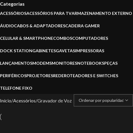
Categorias
ACESSÓRIOS
ACESSÓRIOS PARA TV
ARMAZENAMENTO EXTERNO
ÁUDIO
CABOS & ADAPTADORES
CADEIRA GAMER
CELULAR & SMARTPHONE
COMBOS
COMPUTADORES
DOCK STATION
GABINETES
GAVETAS
IMPRESSORAS
LANÇAMENTOS
MODEMS
MONITORES
NOTEBOOKS
PEÇAS
PERIFÉRICOS
PROJETORES
REDE
ROTEADORES E SWITCHES
TELEFONE FIXO
Início
Acessórios
Gravador de Voz