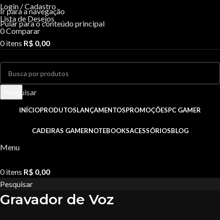
Login / Cadastro
Ir para a navegação
Lista de Desejos
Pular para o conteúdo principal
0
Comparar
0
itens
R$
0,00
Pesquisar
INÍCIO
PRODUTOS
LANÇAMENTOS
PROMOÇÕES
PC GAMER
CADEIRAS GAMER
NOTEBOOKS
ACESSÓRIOS
BLOG
Menu
0
itens
R$
0,00
Pesquisar
Gravador de Voz