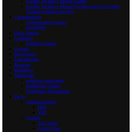
Combo Teclado e Mouse Gamer
Combo Teclado e Mouse/Teclado sem Fio/Combo
Teclado e Mouse sem Fio
Computadores
Computadores Gamer
Servidores
Dock Station
Gabinetes
Gabinete Gamer
Gavetas
Impressoras
Lançamentos
Modems
Monitores
Notebooks
notebook apple/imac
Notebooks Gamer
Notebooks Workstation
Peças
Armazenamento
HDs
SSD
Coolers
Air Cooler
Cooler Fans