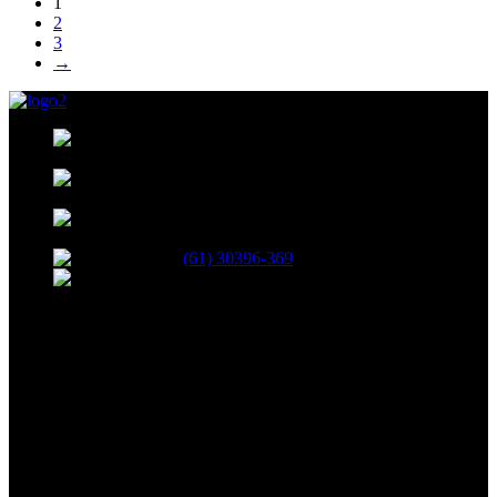
1
2
3
→
35, BLOCO B, 208, SHCN - Asa Norte,
Brasília - DF, 70853-520
R. 13 Norte, 19 - Águas Claras, Brasília -
DF
Avenida das Castanheiras 820 Edifício Big
Center, Sala 708 - Águas Claras, Brasília - DF, 71900-100
(61) 30396-369
atendimento@netshopinformatica.com.br
SEGUNDA-SEXTA 09:00-18:00
SÁBADO 09:00-16:00
Segurança