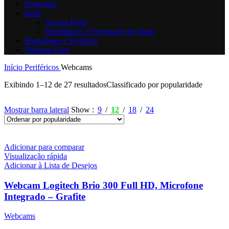
Projetores
Rede
Access Point
Repetidores e Extensores de Sinal
Roteadores e Switches
Telefone Fixo
Início
Periféricos
Webcams
Exibindo 1–12 de 27 resultados
Classificado por popularidade
Mostrar barra lateral
Show
9
12
18
24
Adicionar para comparar
Visualização rápida
Adicionar à Lista de Desejos
Webcam Logitech Brio 300 Full HD, Microfone
Integrado – Grafite
Webcams
R$
699,00