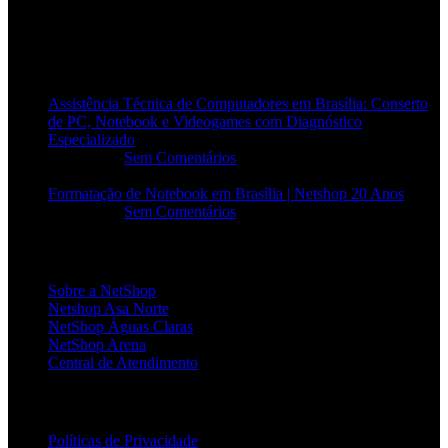
POSTS RECENTES
Assistência Técnica de Computadores em Brasília: Conserto
de PC, Notebook e Videogames com Diagnóstico
Especializado
20/06/2026
Sem Comentários
Formatação de Notebook em Brasília | Netshop 20 Anos
17/06/2026
Sem Comentários
INSTITUCIONAL
Sobre a NetShop
Netshop Asa Norte
NetShop Águas Claras
NetShop Arena
Central de Atendimento
POLÍTICAS
Políticas de Privacidade