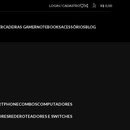
0
LOGIN / CADASTRO
R$
0,00
ER
CADEIRAS GAMER
NOTEBOOKS
ACESSÓRIOS
BLOG
ARTPHONE
COMBOS
COMPUTADORES
ORES
REDE
ROTEADORES E SWITCHES