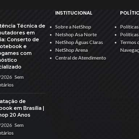
INSTITUCIONAL
POLÍTI
tência Técnica de
Sobre a NetShop
Política
utadores em
Netshop Asa Norte
Política
lia: Conserto de
NetShop Águas Claras
Termos d
Notebook e
NetShop Arena
Navegaç
ogames com
Central de Atendimento
nóstico
ializado
/2026
Sem
tários
atação de
ook em Brasília |
hop 20 Anos
/2026
Sem
tários