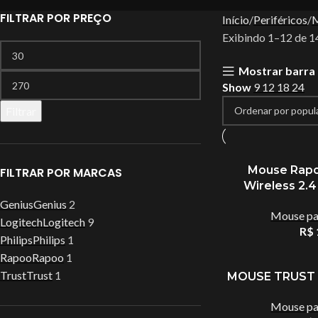
FILTRAR POR PREÇO
Início
Periféricos
Exibindo 1–12 de 1
Mostrar barra 
Show
9
12
18
24
Filtrar
Mouse Rapo
FILTRAR POR MARCAS
Wireless 2.4
Genius
Genius
2
Mouse par
Logitech
Logitech
9
R$
Philips
Philips
1
Rapoo
Rapoo
1
Trust
Trust
1
MOUSE TRUST 
Mouse par