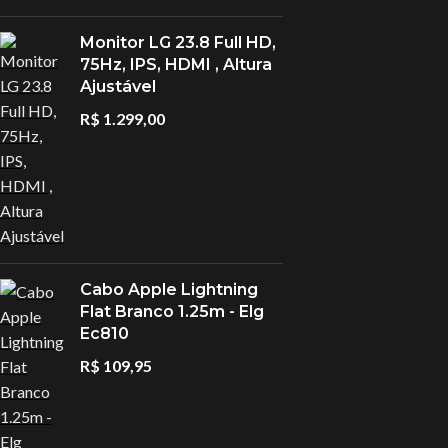
Carregadores
Monitor LG 23.8 Full HD,
Controlador De LED
75Hz, IPS, HDMI , Altura
Ajustável
DRONES
R$
1.299,00
Ferramentas
Fita De Led
Gravador De Voz
Gravadora & Reprod
Cabo Apple Lightning
Flat Branco 1.25m - Elg
Ec810
R$
109,95