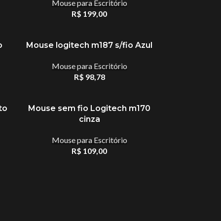
Mouse para Escritório
R$
199,00
o
Mouse logitech m187 s/fio Azul
Mouse para Escritório
R$
98,78
to
Mouse sem fio Logitech m170
cinza
Acessórios que
Mouse para Escritório
Facilitam o Seu Dia
R$
109,00
Melhore a produtividade, conforto e
amer
organização com acessórios
essenciais para o seu setup.
métrico
Mel
 Cartão Magnético
VER ACESSÓRIOS
e Hardware