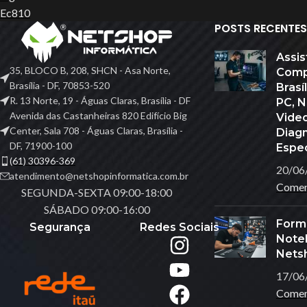
POSTS RECENTES
Assis
35, BLOCO B, 208, SHCN - Asa Norte,
Comp
Brasília - DF, 70853-520
Brasí
R. 13 Norte, 19 - Águas Claras, Brasília - DF
PC, 
Avenida das Castanheiras 820 Edifício Big
Vide
Center, Sala 708 - Águas Claras, Brasília -
Diag
DF, 71900-100
Espec
(61) 30396-369
20/06
atendimento@netshopinformatica.com.br
Comen
SEGUNDA-SEXTA 09:00-18:00
SÁBADO 09:00-16:00
Form
Segurança
Redes Sociais
Noteb
Nets
17/06
Comen