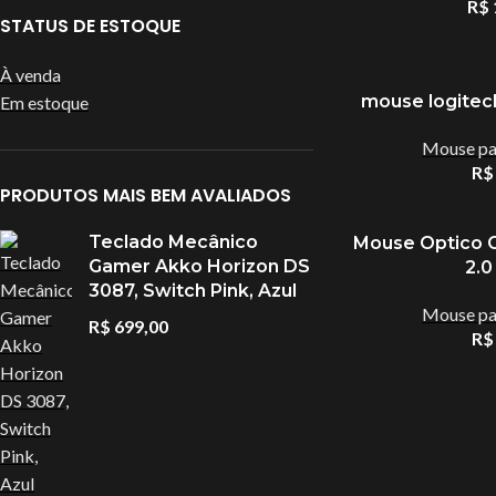
R$
STATUS DE ESTOQUE
À venda
mouse logitec
Em estoque
Mouse par
R$
PRODUTOS MAIS BEM AVALIADOS
Teclado Mecânico
Mouse Optico 
ACESSÓRIOS
Gamer Akko Horizon DS
2.0
3087, Switch Pink, Azul
Acessórios Apple
Mouse par
R$
699,00
Apresentador De Sli
R$
HO
Base Para Notebook
Bateria Para Notebo
Cadeiras Gamer E Sim
Calculadoras