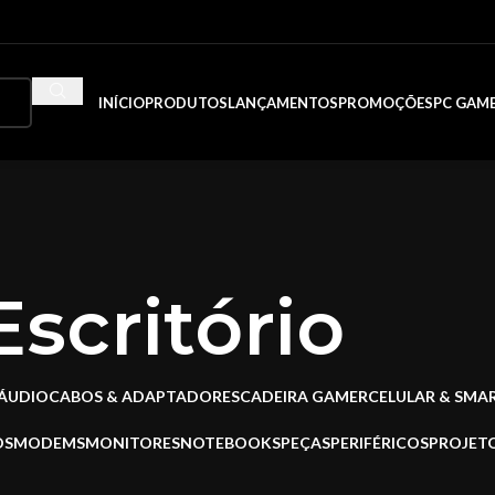
INÍCIO
PRODUTOS
LANÇAMENTOS
PROMOÇÕES
PC GAM
scritório
ÁUDIO
CABOS & ADAPTADORES
CADEIRA GAMER
CELULAR & SM
OS
MODEMS
MONITORES
NOTEBOOKS
PEÇAS
PERIFÉRICOS
PROJET