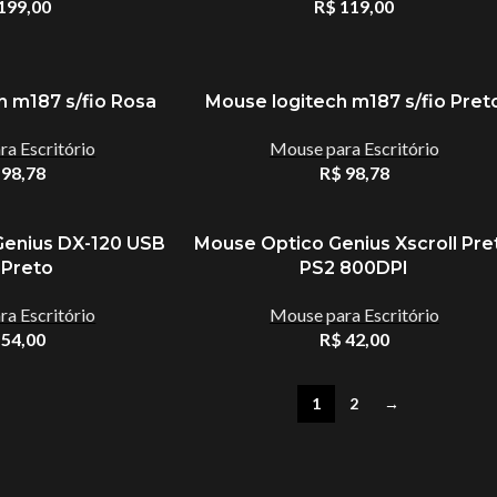
199,00
R$
119,00
h m187 s/fio Rosa
Mouse logitech m187 s/fio Pret
a Escritório
Mouse para Escritório
98,78
R$
98,78
Genius DX-120 USB
Mouse Optico Genius Xscroll Pre
HUB USB
 Preto
PS2 800DPI
Keycap Gamer
a Escritório
Mouse para Escritório
ACESSÓRIOS
HUB USB
des
Leitor Biométrico
54,00
R$
42,00
T
Acessórios Apple
Keycap G
Leitor De Cartão Magnético
1
2
→
Apresentador De Slides
Leitor Bio
ok
Limpeza De Hardware
HOT
Base Para Notebook
Leitor De
...
Mesa Gamer
Bateria Para Notebook
Limpeza D
Mouse Bungee