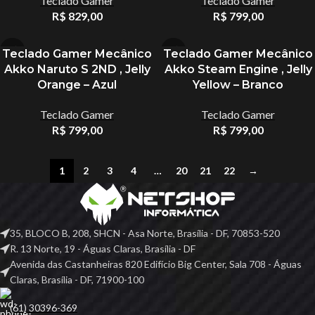
Teclado Gamer
Teclado Gamer
R$
829,00
R$
799,00
Teclado Gamer Mecânico
Teclado Gamer Mecânico
Akko Naruto S 2ND , Jelly
Akko Steam Engine , Jelly
Orange – Azul
Yellow – Branco
Teclado Gamer
Teclado Gamer
R$
799,00
R$
799,00
1
2
3
4
…
20
21
22
→
35, BLOCO B, 208, SHCN - Asa Norte, Brasília - DF, 70853-520
R. 13 Norte, 19 - Águas Claras, Brasília - DF
Avenida das Castanheiras 820 Edifício Big Center, Sala 708 - Águas
Claras, Brasília - DF, 71900-100
(61) 30396-369