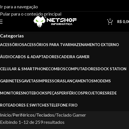
Ir para a navegação
Pular para o conteúdo principal
Teclado Gamer
0
R$
0,0
Categorias
ACESSÓRIOS
ACESSÓRIOS PARA TV
ARMAZENAMENTO EXTERNO
ÁUDIO
CABOS & ADAPTADORES
CADEIRA GAMER
CELULAR & SMARTPHONE
COMBOS
COMPUTADORES
DOCK STATION
GABINETES
GAVETAS
IMPRESSORAS
LANÇAMENTOS
MODEMS
MONITORES
NOTEBOOKS
PEÇAS
PERIFÉRICOS
PROJETORES
REDE
ROTEADORES E SWITCHES
TELEFONE FIXO
Início
Periféricos
Teclados
Teclado Gamer
Exibindo 1–12 de 259 resultados