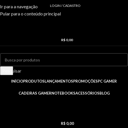
LOGIN / CADASTRO
Ir para a navegação
Pular para o conteúdo principal
R$
0,00
Pesquisar
INÍCIO
PRODUTOS
LANÇAMENTOS
PROMOÇÕES
PC GAMER
CADEIRAS GAMER
NOTEBOOKS
ACESSÓRIOS
BLOG
R$
0,00