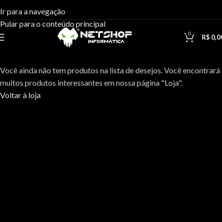
Lista de Desejos
Ir para a navegação
Pular para o conteúdo principal
0
Casa
Lista de Desejos
R$
0,0
Sua lista de desejos está vazia.
Você ainda não tem produtos na lista de desejos. Você encontrará
muitos produtos interessantes em nossa página "Loja".
Voltar à loja