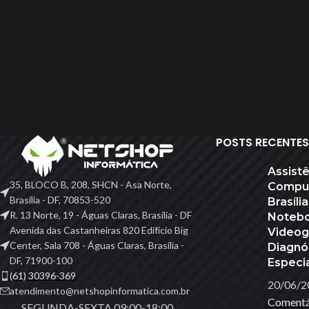
POSTS RECENTES
ACESSÓRIOS
Assist
35, BLOCO B, 208, SHCN - Asa Norte,
Compu
Acessórios Apple
Brasília - DF, 70853-520
Brasíli
Apresentador De Sli
R. 13 Norte, 19 - Águas Claras, Brasília - DF
Notebo
HO
Avenida das Castanheiras 820 Edifício Big
Video
Base Para Notebook
Center, Sala 708 - Águas Claras, Brasília -
Diagnó
Bateria Para Notebo
DF, 71900-100
Especi
(61) 30396-369
Cadeiras Gamer E Sim
20/06/2
atendimento@netshopinformatica.com.br
Comentá
Calculadoras
SEGUNDA-SEXTA 09:00-18:00