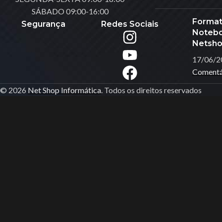
SÁBADO 09:00-16:00
Carregadores
Format
Segurança
Redes Sociais
Controlador De LED
Noteboo
Netsho
DRONES
17/06/2
Ferramentas
Comentá
Fita De Led
© 2026
Net Shop Informática
. Todos os direitos reservados
Gravador De Voz
Gravadora & Reprod