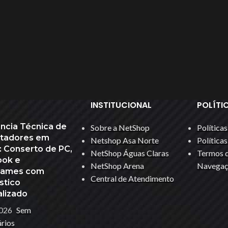
INSTITUCIONAL
POLÍTI
HUB USB
ência Técnica de
Sobre a NetShop
Política
tadores em
Keycap Gamer
Netshop Asa Norte
Política
a: Conserto de PC,
NetShop Águas Claras
Termos d
ACESSÓRIOS
des
Leitor Biométrico
ok e
T
NetShop Arena
Navegaç
games com
Acessórios Apple
Leitor De Cartão Magnético
Central de Atendimento
stico
Apresentador De Slides
ok
Limpeza De Hardware
alizado
HOT
Base Para Notebook
...
Mesa Gamer
026
Sem
rios
Bateria Para Notebook
Mouse Bungee