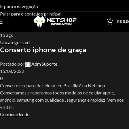
Tag Archives:celular apple
Ir para a navegação
Pular para o conteúdo principal
0
Casa
Posts Tagged "celular apple"
R$
0,0
15
ago
Uncategorized
Conserto iphone de graça
Postado por
Adm Suporte
15/08/2022
0
Conserto e reparo de celular em Brasília é na Netshop.
Consertamos e reparamos todos modelos de celular apple,
android, samsung com qualidade , segurança e rapidez. Vem nos
visitar!
Continue lendo