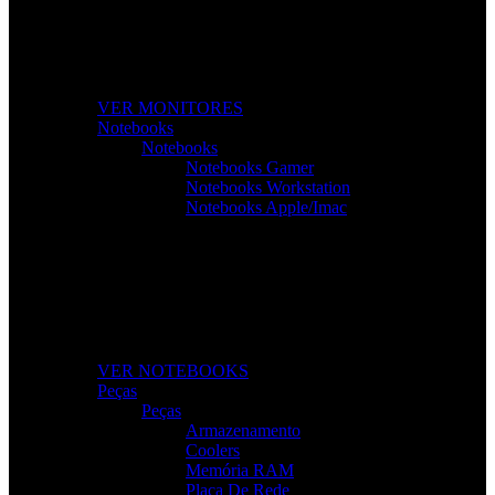
Monitores de Alta Resolução
Perfeitos para gaming, trabalho e criação de conteúdos.
VER MONITORES
Notebooks
Notebooks
Notebooks Gamer
Notebooks Workstation
Notebooks Apple/Imac
Notebooks Para Todas as Tarefas
Desempenho, mobilidade e tecnologia para o seu dia a
dia.
VER NOTEBOOKS
Peças
Peças
Armazenamento
Coolers
Memória RAM
Placa De Rede