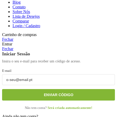
Blog
Contato
Sobre Nós
Lista de Desejos
Comparar
Login / Cadastro
Carrinho de compras
Fechar
Entrar
Fechar
Iniciar Sessão
Insira o seu e-mail para receber um código de acesso.
E-mail
ENVIAR CÓDIGO
Não tem conta?
Será criada automaticamente!
Ainda não tem conta?