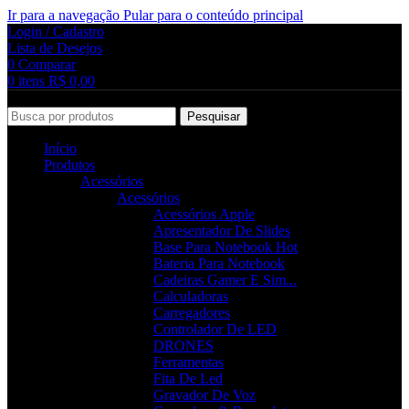
Ir para a navegação
Pular para o conteúdo principal
Login / Cadastro
Lista de Desejos
0
Comparar
0
itens
R$
0,00
Pesquisar
Início
Produtos
Acessórios
Acessórios
Acessórios Apple
Apresentador De Slides
Base Para Notebook
Hot
Bateria Para Notebook
Cadeiras Gamer E Sim...
Calculadoras
Carregadores
Controlador De LED
DRONES
Ferramentas
Fita De Led
Gravador De Voz