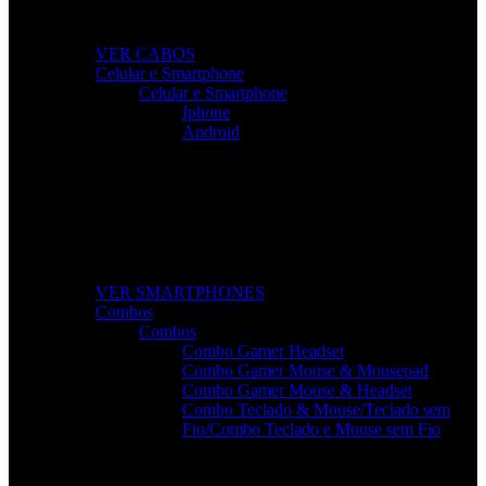
dispositivos.
VER CABOS
Celular e Smartphone
Celular e Smartphone
Iphone
Android
Smartphones de Última Geração
Modelos modernos, potentes e com excelente custo-
benefício para o seu dia a dia.
VER SMARTPHONES
Combos
Combos
Combo Gamer Headset
Combo Gamer Mouse & Mousepad
Combo Gamer Mouse & Headset
Combo Teclado & Mouse/Teclado sem
Fio/Combo Teclado e Mouse sem Fio