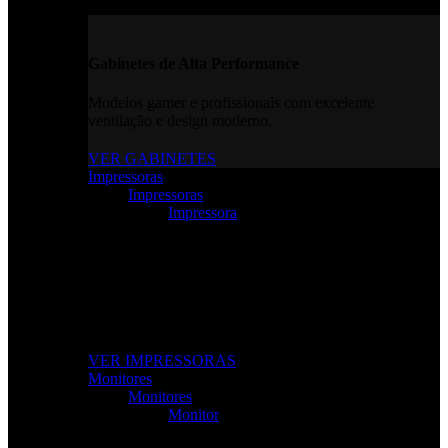
Gabinetes de Alta Performance
Modelos gamer e profissionais com excelente
ventilação e design moderno.
VER GABINETES
Impressoras
Impressoras
Impressora
Impressoras e Multifuncionais
Produtividade e qualidade de impressão para casa ou
escritório.
VER IMPRESSORAS
Monitores
Monitores
Monitor