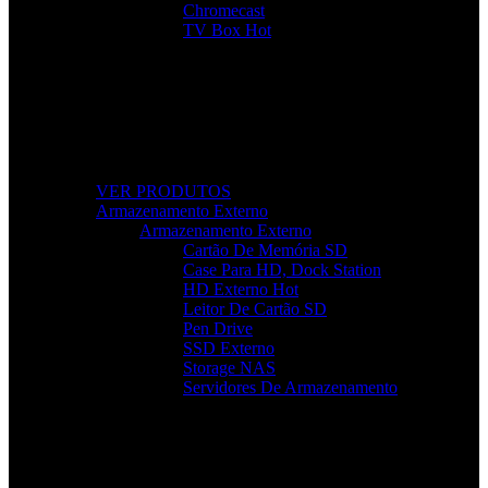
Chromecast
TV Box
Hot
Tudo Para a Sua TV
Desde cabos a suportes, encontre acessórios que
elevam a sua experiência audiovisual.
VER PRODUTOS
Armazenamento Externo
Armazenamento Externo
Cartão De Memória SD
Case Para HD, Dock Station
HD Externo
Hot
Leitor De Cartão SD
Pen Drive
SSD Externo
Storage NAS
Servidores De Armazenamento
Armazenamento Rápido e Seguro