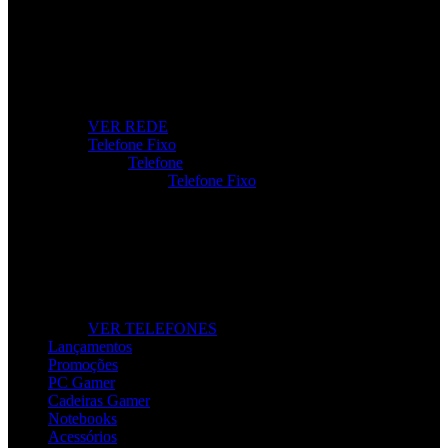
Internet Sem Interrupções
Roteadores, modems e repetidores para ligação rápida e
estável.
VER REDE
Telefone Fixo
Telefone
Telefone Fixo
Telefone Fixo
Modelos modernos para casa e escritório, com máxima
clareza de som.
VER TELEFONES
Lançamentos
Promoções
PC Gamer
Cadeiras Gamer
Notebooks
Acessórios