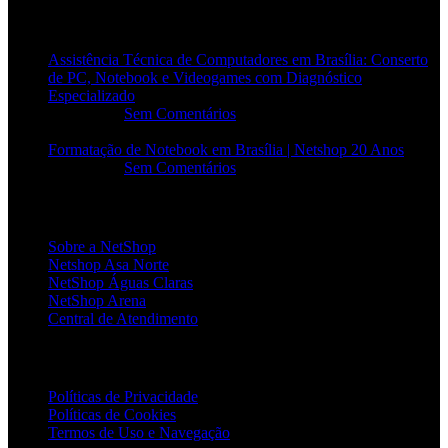
POSTS RECENTES
Assistência Técnica de Computadores em Brasília: Conserto
de PC, Notebook e Videogames com Diagnóstico
Especializado
20/06/2026
Sem Comentários
Formatação de Notebook em Brasília | Netshop 20 Anos
17/06/2026
Sem Comentários
INSTITUCIONAL
Sobre a NetShop
Netshop Asa Norte
NetShop Águas Claras
NetShop Arena
Central de Atendimento
POLÍTICAS
Políticas de Privacidade
Políticas de Cookies
Termos de Uso e Navegação