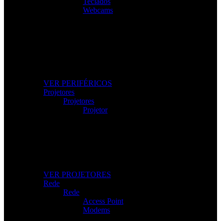
Teclados
Webcams
Os Melhores Periféricos
Eleve o conforto e o desempenho com periféricos de
alta qualidade.
VER PERIFÉRICOS
Projetores
Projetores
Projetor
Projetores Modernos
Imagem nítida para apresentações, filmes e gaming.
VER PROJETORES
Rede
Rede
Access Point
Modems