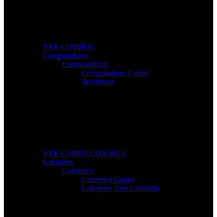
Combos Gamer Completos
Kits potentes e económicos para elevar o desempenho
do seu setup.
VER COMBOS
Computadores
Computadores
Computadores Gamer
Servidores
Computadores Para Trabalho e Lazer
Desktops completos com desempenho e fiabilidade
para todas as tarefas.
VER COMPUTADORES
Gabinetes
Gabinetes
Gabinetes Gamer
Gabinetes Para Escritório