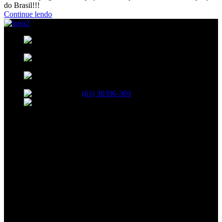
do Brasil!!!
Continue lendo
35, BLOCO B, 208, SHCN - Asa Norte,
Brasília - DF, 70853-520
R. 13 Norte, 19 - Águas Claras, Brasília -
DF
Avenida das Castanheiras 820 Edifício Big
Center, Sala 708 - Águas Claras, Brasília - DF, 71900-100
(61) 30396-369
atendimento@netshopinformatica.com.br
SEGUNDA-SEXTA 09:00-18:00
SÁBADO 09:00-16:00
Segurança
Redes Sociais