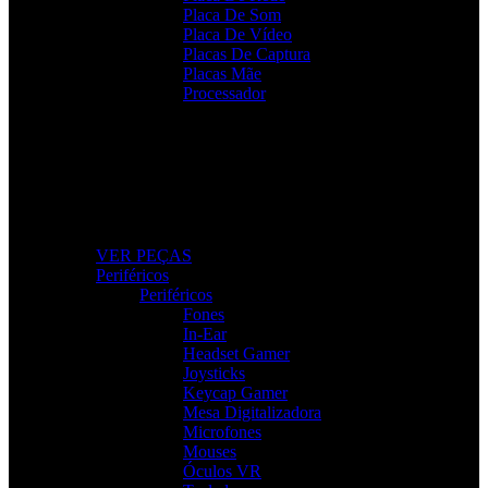
Placa De Som
Placa De Vídeo
Placas De Captura
Placas Mãe
Processador
Peças e Componentes
Actualize o seu PC com peças fiáveis e de alto
desempenho.
VER PEÇAS
Periféricos
Periféricos
Fones
In-Ear
Headset Gamer
Joysticks
Keycap Gamer
Mesa Digitalizadora
Microfones
Mouses
Óculos VR