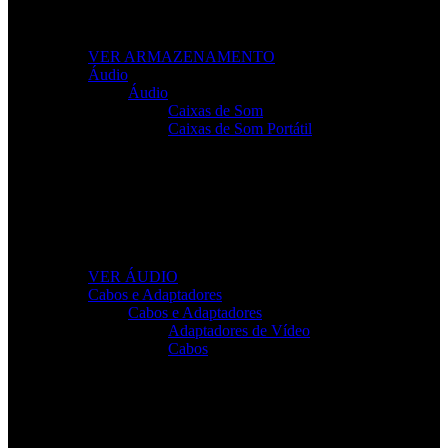
Leve os seus ficheiros para qualquer lugar com
soluções fiáveis e de alto desempenho.
VER ARMAZENAMENTO
Áudio
Áudio
Caixas de Som
Caixas de Som Portátil
Som de Alta Qualidade
Equipamentos de áudio para trabalho, lazer e gaming
com clareza total.
VER ÁUDIO
Cabos e Adaptadores
Cabos e Adaptadores
Adaptadores de Vídeo
Cabos
Cabos Para Tudo o Que Precisa
Conectividade rápida e sem falhas para todos os seus