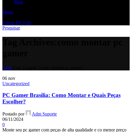
Blog
Menu
0
itens
R$
0,00
Pesquisar
Tag Archives:como montar pc
gamer
Casa
Posts Tagged "como montar pc gamer"
06
nov
Uncategorized
PC Gamer Brasília: Como Montar e Quais Peças
Escolher?
Postado por
Adm Suporte
06/11/2024
0
Monte seu pc gamer com peças de alta qualidade e co menor preço