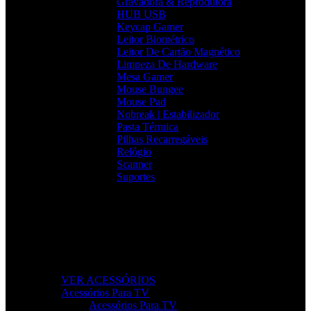
Gravadora & Reprodutora
HUB USB
Keycap Gamer
Leitor Biométrico
Leitor De Cartão Magnético
Limpeza De Hardware
Mesa Gamer
Mouse Bungee
Mouse Pad
Nobreak | Estabilizador
Pasta Térmica
Pilhas Recarregáveis
Relógio
Scanner
Suportes
Acessórios que Facilitam o Seu Dia
Melhore a produtividade, conforto e organização com
acessórios essenciais para o seu setup.
VER ACESSÓRIOS
Acessórios Para TV
Acessórios Para TV