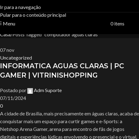
Tag Archives:computador
Ir para a navegação
Pular para o conteúdo principal
aguas claras
Menu
0
itens
R$
0,
Casa
Posts Tagged "computador aguas claras"
07
nov
Uncategorized
INFORMATICA AGUAS CLARAS | PC
GAMER | VITRINISHOPPING
Postado por
Adm Suporte
07/11/2024
0
A cidade de Brasília, mais precisamente em águas claras, acaba de
conquistar mais um espaço para curtir games e e-Sports: a
Netshop Arena Gamer, arena para encontro de fãs de jogos
digitais e experiências lúdicas envolvendo o presencial e o virtual.