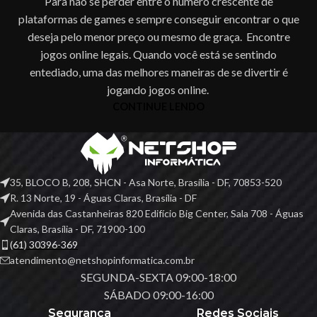
Para não se perder entre o número crescente de
plataformas de games e sempre conseguir encontrar o que
deseja pelo menor preço ou mesmo de graça. Encontre
jogos online legais. Quando você está se sentindo
entediado, uma das melhores maneiras de se divertir é
jogando jogos online.
CONTINUE LENDO
35, BLOCO B, 208, SHCN - Asa Norte, Brasília - DF, 70853-520
R. 13 Norte, 19 - Águas Claras, Brasília - DF
Avenida das Castanheiras 820 Edifício Big Center, Sala 708 - Águas
Claras, Brasília - DF, 71900-100
(61) 30396-369
atendimento@netshopinformatica.com.br
SEGUNDA-SEXTA 09:00-18:00
SÁBADO 09:00-16:00
Segurança
Redes Sociais