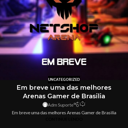
UNCATEGORIZED
Em breve uma das melhores
Arenas Gamer de Brasilia
0
Adm Suporte
Em breve uma das melhores Arenas Gamer de Brasilia
CONTINUE LENDO