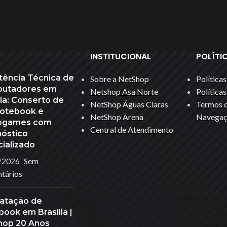
Cadeiras Gamer E Sim...
Mouse Pad
Calculadoras
Nobreak | Estabilizador
Carregadores
Pasta Térmica
INSTITUCIONAL
POLÍTI
Controlador De LED
Pilhas Recarregáveis
tência Técnica de
Sobre a NetShop
Política
DRONES
Relógio
utadores em
Netshop Asa Norte
Política
Ferramentas
lia: Conserto de
Scanner
NetShop Águas Claras
Termos d
Notebook e
NetShop Arena
Navegaç
Fita De Led
utora
Suportes
ogames com
Central de Atendimento
nóstico
Gravador De Voz
ializado
Gravadora & Reprodutora
/2026
Sem
tários
atação de
ook em Brasília |
hop 20 Anos