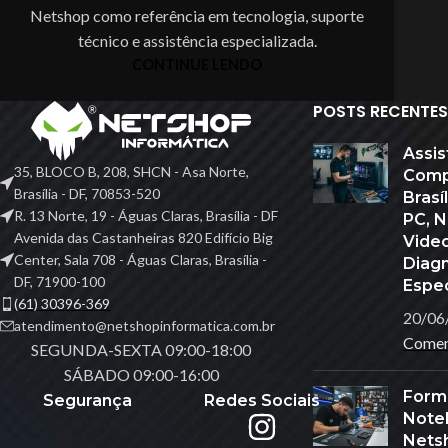
Netshop como referência em tecnologia, suporte
Carregadores
técnico e assistência especializada.
Controlador De LED
CONTINUE LENDO
DRONES
POSTS RECENTES
Ferramentas
Assis
Fita De Led
35, BLOCO B, 208, SHCN - Asa Norte,
Comp
Brasília - DF, 70853-520
Brasí
Gravador De Voz
R. 13 Norte, 19 - Águas Claras, Brasília - DF
PC, 
Gravadora & Reprod
Avenida das Castanheiras 820 Edifício Big
Vide
Center, Sala 708 - Águas Claras, Brasília -
Diag
DF, 71900-100
Espec
(61) 30396-369
20/06
atendimento@netshopinformatica.com.br
Comen
SEGUNDA-SEXTA 09:00-18:00
SÁBADO 09:00-16:00
Form
Segurança
Redes Sociais
Noteb
Nets