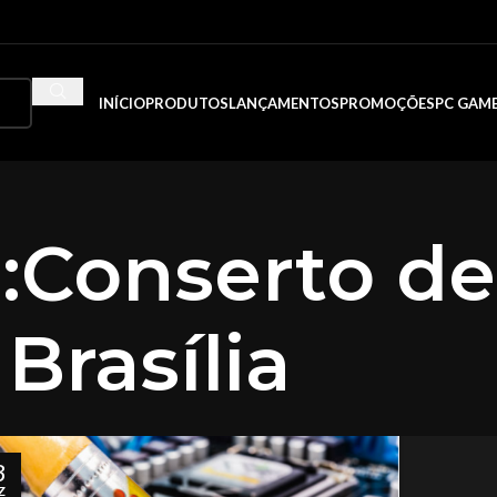
INÍCIO
PRODUTOS
LANÇAMENTOS
PROMOÇÕES
PC GAM
:Conserto de
Brasília
3
Z