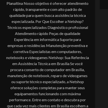
Planaltina Nosso objetivo é oferecer atendimento
rápido, transparente e com alto padrão de
qualidade para quem busca assistência técnica
especializada. Por Que Escolher a Netshop?
Técnicos especializados Diagnóstico profissional
Atendimento rápido Peças de qualidade
Experiência em informática Suporte para
empresas e residências Manutenção preventiva e
corretiva Especialistas em computadores,
ACESSÓRIOS
notebooks e videogames Netshop: Sua Referência
em Assistência Técnica em Brasília Se você
Acessórios Apple
procura conserto de computador em Brasília,
Apresentador De Sli
manutenção de notebook, reparo de videogames
HO
ou suporte técnico especializado, a Netshop
Base Para Notebook
oferece soluções completas para manter seus
Bateria Para Notebo
equipamentos funcionando com máxima
Cadeiras Gamer E Sim
performance. Entre em contato e descubra por
que cada vez mais clientes em Brasília escolhem a
Calculadoras