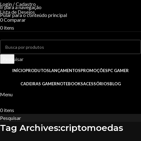
Login / Cadastro
Ir para a navegação
Lista de Desejos
Pular para o conteúdo principal
0
Comparar
0
itens
R$
0,00
Pesquisar
INÍCIO
PRODUTOS
LANÇAMENTOS
PROMOÇÕES
PC GAMER
CADEIRAS GAMER
NOTEBOOKS
ACESSÓRIOS
BLOG
Menu
0
itens
R$
0,00
Pesquisar
Tag Archives:criptomoedas