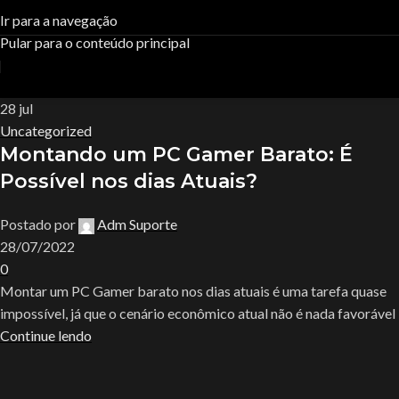
Tag Archives:desktop gamer
Ir para a navegação
Pular para o conteúdo principal
Casa
Posts Tagged "desktop gamer"
R$
0,
28
jul
Uncategorized
Montando um PC Gamer Barato: É
Possível nos dias Atuais?
Postado por
Adm Suporte
28/07/2022
0
Montar um PC Gamer barato nos dias atuais é uma tarefa quase
impossível, já que o cenário econômico atual não é nada favorável
Continue lendo