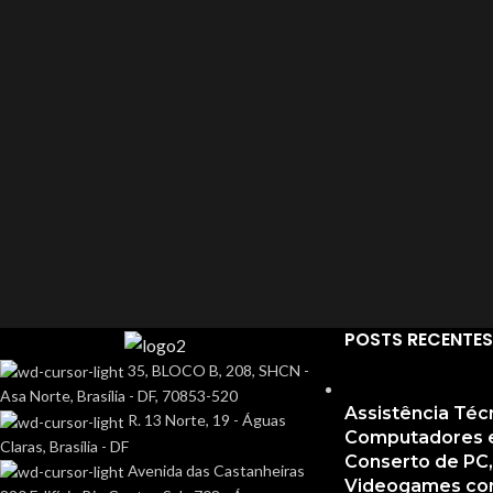
Co
Ferramentas
D
Fita De Led
Fe
Gravador De Voz
Fi
Gravadora & Reprodutora
Gr
HUB USB
Gr
Keycap Gamer
H
Leitor Biométrico
Ke
Leitor De Cartão Magnético
Le
Limpeza De Hardware
POSTS RECENTES
35, BLOCO B, 208, SHCN -
Le
Mesa Gamer
Asa Norte, Brasília - DF, 70853-520
Li
Mouse Bungee
Assistência Téc
R. 13 Norte, 19 - Águas
Computadores em
Claras, Brasília - DF
M
Mouse Pad
Conserto de PC
Avenida das Castanheiras
Videogames co
M
Nobreak | Estabilizador