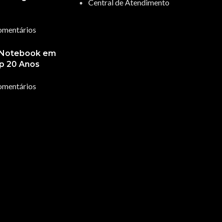
Central de Atendimento
use Pad
omentários
break | Estabilizador
sta Térmica
 Notebook em
op 20 Anos
lhas Recarregáveis
lógio
omentários
anner
Acessórios que Facilitam o Seu 
portes
Melhore a produtividade, conforto e organização com acessórios ess
Acessór
VER ACESSÓRIOS
Melhore a produtividade, confor