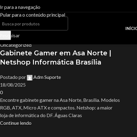
Tag Archives:gabinete gamer 
Ir para a navegação
Pular para o conteúdo principal
Casa
Posts Tagged "gabinete gamer promoção Águas Claras"
INÍCI
Pesquisar
18
ago
ACESSÓRIOS
Uncategorized
Gabinete Gamer em Asa Norte |
Acessórios Apple
Netshop Informática Brasília
A
Apresentador De Slides
Hot
Ac
Base Para Notebook
Postado por
Adm Suporte
18/08/2025
Ap
Bateria Para Notebook
0
Ba
Cadeiras Gamer E Sim...
Encontre gabinete gamer na Asa Norte, Brasília. Modelos
Ba
Calculadoras
RGB, ATX, Micro ATX e compactos. Netshop: a maior
loja de informática do DF. Águas Claras
Ca
Carregadores
Continue lendo
Ca
Controlador De LED
Ca
DRONES