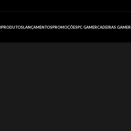
promoção Águas Claras
O
PRODUTOS
LANÇAMENTOS
PROMOÇÕES
PC GAMER
CADEIRAS GAMER
CESSÓRIOS
essórios Apple
resentador De Slides
Hot
se Para Notebook
teria Para Notebook
deiras Gamer E Sim...
lculadoras
rregadores