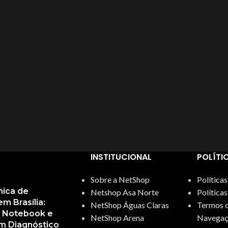
ntrolador De LED
RONES
rramentas
ta De Led
avador De Voz
avadora & Reprodutora
UB USB
ycap Gamer
itor Biométrico
INSTITUCIONAL
POLÍTI
itor De Cartão Magnético
Sobre a NetShop
Política
mpeza De Hardware
nica de
Netshop Asa Norte
Política
 Brasília:
NetShop Águas Claras
Termos d
esa Gamer
, Notebook e
NetShop Arena
Navegaç
m Diagnóstico
ouse Bungee