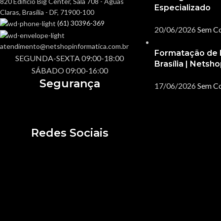
820 Edifício Big Center, Sala 708 - Águas
Especializado
Claras, Brasília - DF, 71900-100
Mo
Pasta Térmica
(61) 30396-369
20/06/2026
Sem C
No
Pilhas Recarregáveis
atendimento@netshopinformatica.com.br
Pa
Relógio
Formatação de
SEGUNDA-SEXTA 09:00-18:00
Brasília | Netsh
Pi
Scanner
SÁBADO 09:00-16:00
Re
Suportes
Segurança
17/06/2026
Sem C
Sc
Su
Redes Sociais