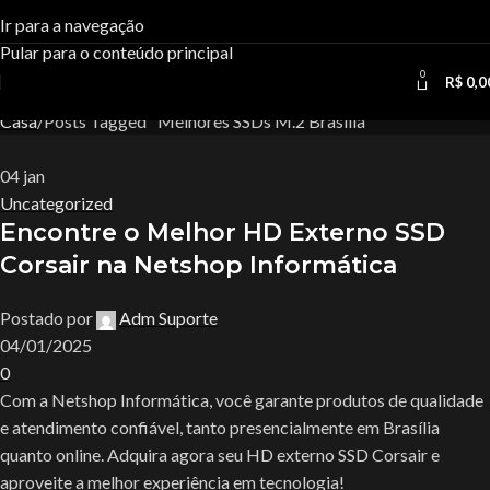
Tag Archives:Melhores SSDs
Ir para a navegação
Pular para o conteúdo principal
M.2 Brasília
0
R$
0,0
Casa
Posts Tagged "Melhores SSDs M.2 Brasília"
04
jan
Uncategorized
Encontre o Melhor HD Externo SSD
Corsair na Netshop Informática
Postado por
Adm Suporte
04/01/2025
0
Com a Netshop Informática, você garante produtos de qualidade
e atendimento confiável, tanto presencialmente em Brasília
quanto online. Adquira agora seu HD externo SSD Corsair e
aproveite a melhor experiência em tecnologia!