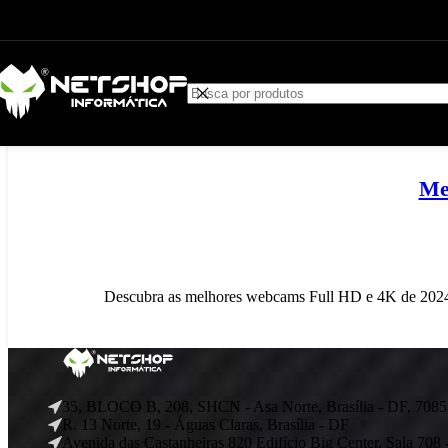
Ir para a navegação
Pular para o conteúdo principal
Tag Archives:melhores webcams
Casa
Posts Tagged "melhores webcams 2024/2025"
01
JAN
Me
Descubra as melhores webcams Full HD e 4K de 2024/2
35, BLOCO B, 208, SHCN - Asa Norte, Brasília - DF, 708
R. 13 Norte, 19 - Águas Claras, Brasília - DF
Avenida das Castanheiras 820 Edifício Big Center, Sala 708 