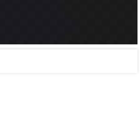
ilmes e gaming.
tório, com máxima clareza de som.
nização com acessórios essenciais para o seu setup.