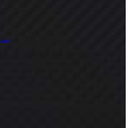
 periféricos de alta qualidade.
izado
ios que elevam a sua experiência audiovisual.
er e gaming com clareza total.
ra todos os seus dispositivos.
ar com soluções fiáveis e de alto desempenho.