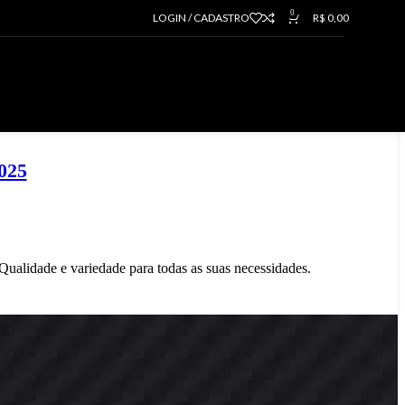
0
LOGIN / CADASTRO
R$
0,00
nto
t
& Mousepad
& Headset
e/Teclado sem Fio/Combo Teclado e Mouse sem Fio
rio
n
025
o
alidade e variedade para todas as suas necessidades.