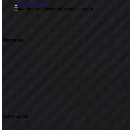
(61) 30396-369
atendimento@netshopinformatica.com.br
Segurança
Redes Sociais