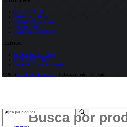
INSTITUCIONAL
Sobre a NetShop
Netshop Asa Norte
NetShop Águas Claras
NetShop Arena
Central de Atendimento
POLÍTICAS
Políticas de Privacidade
Políticas de Cookies
Termos de Uso e Navegação
© 2026
Net Shop Informática
. Todos os direitos reservados
Início