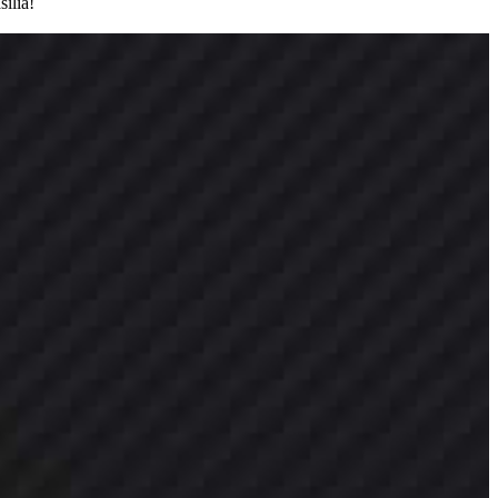
ília!