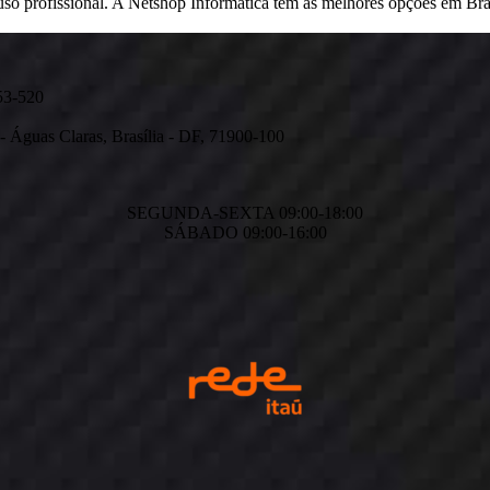
e uso profissional. A Netshop Informática tem as melhores opções em Bras
53-520
 - Águas Claras, Brasília - DF, 71900-100
SEGUNDA-SEXTA 09:00-18:00
SÁBADO 09:00-16:00