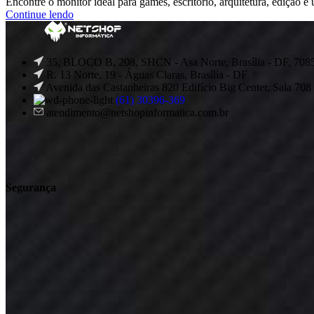
Encontre o monitor ideal para games, escritório, arquitetura, edição 
Continue lendo
VER PERIFÉRICOS
35, BLOCO B, 208, SHCN - Asa Norte, Brasília - DF, 708
R. 13 Norte, 19 - Águas Claras, Brasília - DF
Avenida das Castanheiras 820 Edifício Big Center, Sala 708
(61) 30396-369
atendimento@netshopinformatica.com.br
Segurança