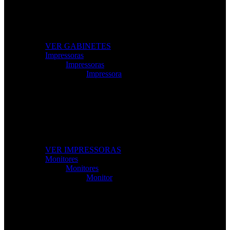
Modelos gamer e profissionais com excelente
ventilação e design moderno.
VER GABINETES
Impressoras
Impressoras
Impressora
Impressoras e Multifuncionais
Produtividade e qualidade de impressão para casa ou
escritório.
VER IMPRESSORAS
Monitores
Monitores
Monitor
Monitores de Alta Resolução
Perfeitos para gaming, trabalho e criação de conteúdos.