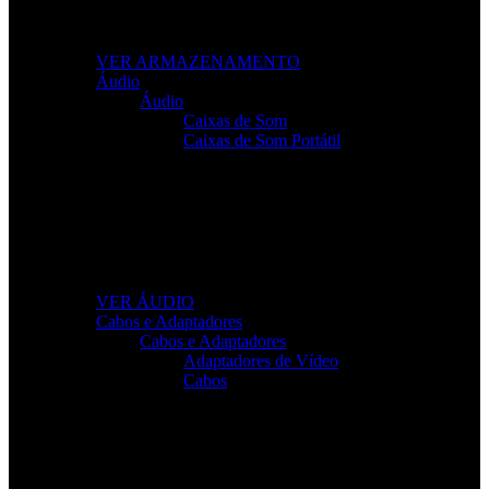
Leve os seus ficheiros para qualquer lugar com
soluções fiáveis e de alto desempenho.
VER ARMAZENAMENTO
Áudio
Áudio
Caixas de Som
Caixas de Som Portátil
Som de Alta Qualidade
Equipamentos de áudio para trabalho, lazer e gaming
com clareza total.
VER ÁUDIO
Cabos e Adaptadores
Cabos e Adaptadores
Adaptadores de Vídeo
Cabos
Cabos Para Tudo o Que Precisa
Conectividade rápida e sem falhas para todos os seus