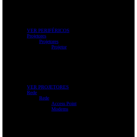
Os Melhores Periféricos
Eleve o conforto e o desempenho com periféricos de
alta qualidade.
VER PERIFÉRICOS
Projetores
Projetores
Projetor
Projetores Modernos
Imagem nítida para apresentações, filmes e gaming.
VER PROJETORES
Rede
Rede
Access Point
Modems
Internet Sem Interrupções