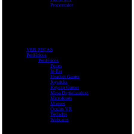
Processador
Peças e Componentes
Actualize o seu PC com peças fiáveis e de alto
desempenho.
VER PEÇAS
Periféricos
Periféricos
Fones
In-Ear
Headset Gamer
Joysticks
Keycap Gamer
Mesa Digitalizadora
Microfones
Mouses
Óculos VR
Teclados
Webcams