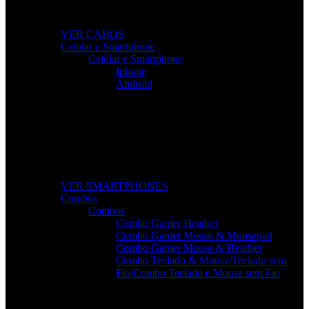
dispositivos.
VER CABOS
Celular e Smartphone
Celular e Smartphone
Iphone
Android
Smartphones de Última Geração
Modelos modernos, potentes e com excelente custo-
benefício para o seu dia a dia.
VER SMARTPHONES
Combos
Combos
Combo Gamer Headset
Combo Gamer Mouse & Mousepad
Combo Gamer Mouse & Headset
Combo Teclado & Mouse/Teclado sem
Fio/Combo Teclado e Mouse sem Fio