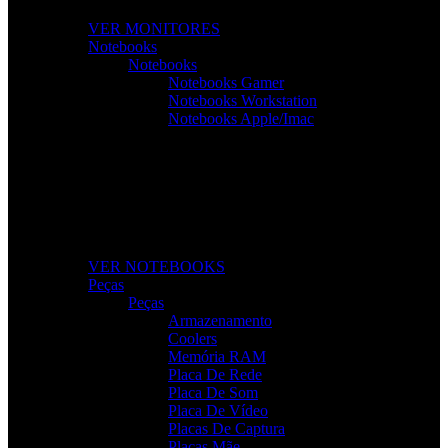
VER MONITORES
Notebooks
Notebooks
Notebooks Gamer
Notebooks Workstation
Notebooks Apple/Imac
Notebooks Para Todas as Tarefas
Desempenho, mobilidade e tecnologia para o seu dia a
dia.
VER NOTEBOOKS
Peças
Peças
Armazenamento
Coolers
Memória RAM
Placa De Rede
Placa De Som
Placa De Vídeo
Placas De Captura
Placas Mãe