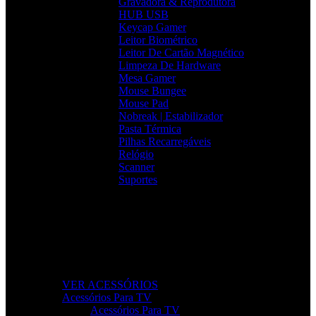
Gravadora & Reprodutora
HUB USB
Keycap Gamer
Leitor Biométrico
Leitor De Cartão Magnético
Limpeza De Hardware
Mesa Gamer
Mouse Bungee
Mouse Pad
Nobreak | Estabilizador
Pasta Térmica
Pilhas Recarregáveis
Relógio
Scanner
Suportes
Acessórios que Facilitam o Seu Dia
Melhore a produtividade, conforto e organização com
acessórios essenciais para o seu setup.
VER ACESSÓRIOS
Acessórios Para TV
Acessórios Para TV