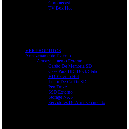
Chromecast
TV Box
Hot
Tudo Para a Sua TV
Desde cabos a suportes, encontre acessórios que
elevam a sua experiência audiovisual.
VER PRODUTOS
Armazenamento Externo
Armazenamento Externo
Cartão De Memória SD
Case Para HD, Dock Station
HD Externo
Hot
Leitor De Cartão SD
Pen Drive
SSD Externo
Storage NAS
Servidores De Armazenamento
Armazenamento Rápido e Seguro