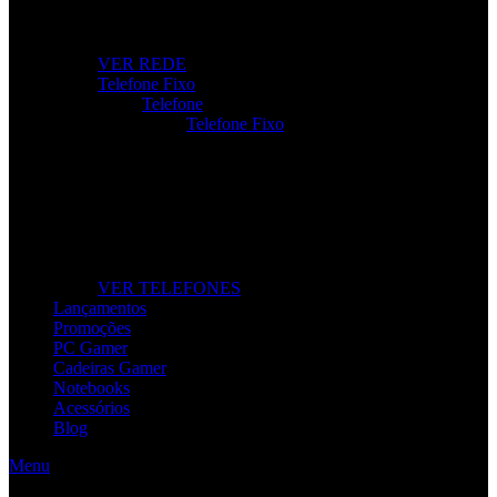
Roteadores, modems e repetidores para ligação rápida e
estável.
VER REDE
Telefone Fixo
Telefone
Telefone Fixo
Telefone Fixo
Modelos modernos para casa e escritório, com máxima
clareza de som.
VER TELEFONES
Lançamentos
Promoções
PC Gamer
Cadeiras Gamer
Notebooks
Acessórios
Blog
Menu