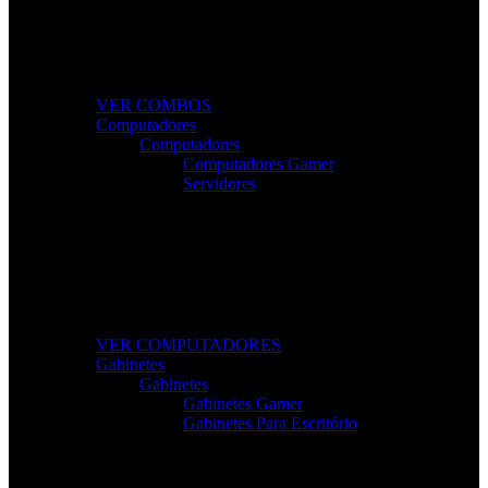
Combos Gamer Completos
Kits potentes e económicos para elevar o desempenho
do seu setup.
VER COMBOS
Computadores
Computadores
Computadores Gamer
Servidores
Computadores Para Trabalho e Lazer
Desktops completos com desempenho e fiabilidade
para todas as tarefas.
VER COMPUTADORES
Gabinetes
Gabinetes
Gabinetes Gamer
Gabinetes Para Escritório
Gabinetes de Alta Performance