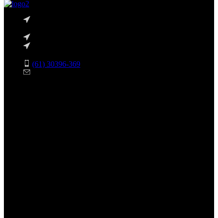
35, BLOCO B, 208, SHCN - Asa Norte, Brasília - DF,
70853-520
R. 13 Norte, 19 - Águas Claras, Brasília - DF
Avenida das Castanheiras 820 Edifício Big Center, Sala
708 - Águas Claras, Brasília - DF, 71900-100
(61) 30396-369
atendimento@netshopinformatica.com.br
SEGUNDA-SEXTA 09:00-18:00
SÁBADO 09:00-16:00
Segurança
Redes Sociais