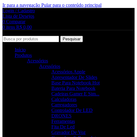
Ir para a navegação
Pular para o conteúdo principal
Login / Cadastro
Lista de Desejos
0
Comparar
0
itens
R$
0,00
Pesquisar
Início
Produtos
Acessórios
Acessórios
Acessórios Apple
Apresentador De Slides
Base Para Notebook
Hot
Bateria Para Notebook
Cadeiras Gamer E Sim...
Calculadoras
Carregadores
Controlador De LED
DRONES
Ferramentas
Fita De Led
Gravador De Voz