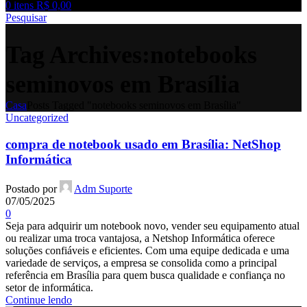
0
itens
R$
0,00
Pesquisar
Tag Archives:notebooks
seminovos em Brasília
Casa
Posts Tagged "notebooks seminovos em Brasília"
Uncategorized
compra de notebook usado em Brasília: NetShop
Informática
Postado por
Adm Suporte
07/05/2025
0
Seja para adquirir um notebook novo, vender seu equipamento atual
ou realizar uma troca vantajosa, a Netshop Informática oferece
soluções confiáveis e eficientes. Com uma equipe dedicada e uma
variedade de serviços, a empresa se consolida como a principal
referência em Brasília para quem busca qualidade e confiança no
setor de informática.
Continue lendo