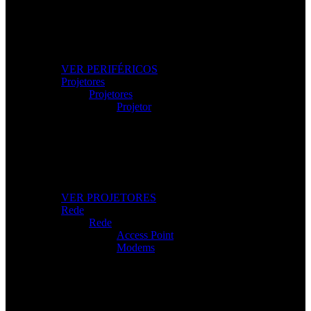
Os Melhores Periféricos
Eleve o conforto e o desempenho com periféricos de
alta qualidade.
VER PERIFÉRICOS
Projetores
Projetores
Projetor
Projetores Modernos
Imagem nítida para apresentações, filmes e gaming.
VER PROJETORES
Rede
Rede
Access Point
Modems
Internet Sem Interrupções