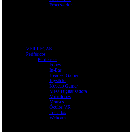
Processador
Peças e Componentes
Actualize o seu PC com peças fiáveis e de alto
desempenho.
VER PEÇAS
Periféricos
Periféricos
Fones
In-Ear
Headset Gamer
Joysticks
Keycap Gamer
Mesa Digitalizadora
Microfones
Mouses
Óculos VR
Teclados
Webcams