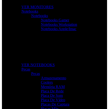
VER MONITORES
Notebooks
Notebooks
Notebooks Gamer
Notebooks Workstation
Notebooks Apple/Imac
Notebooks Para Todas as Tarefas
Desempenho, mobilidade e tecnologia para o seu dia a
dia.
VER NOTEBOOKS
Peças
Peças
Armazenamento
Coolers
Memória RAM
Placa De Rede
Placa De Som
Placa De Vídeo
Placas De Captura
Placas Mãe