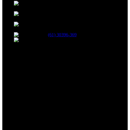
35, BLOCO B, 208, SHCN - Asa Norte,
Brasília - DF, 70853-520
R. 13 Norte, 19 - Águas Claras, Brasília -
DF
Avenida das Castanheiras 820 Edifício Big
Center, Sala 708 - Águas Claras, Brasília - DF, 71900-100
(61) 30396-369
atendimento@netshopinformatica.com.br
SEGUNDA-SEXTA 09:00-18:00
SÁBADO 09:00-16:00
Segurança
Redes Sociais