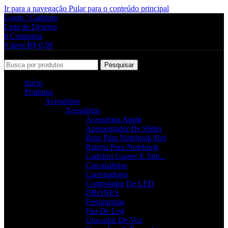
Ir para a navegação
Pular para o conteúdo principal
Login / Cadastro
Lista de Desejos
0
Comparar
0
itens
R$
0,00
Pesquisar
Início
Produtos
Acessórios
Acessórios
Acessórios Apple
Apresentador De Slides
Base Para Notebook
Hot
Bateria Para Notebook
Cadeiras Gamer E Sim...
Calculadoras
Carregadores
Controlador De LED
DRONES
Ferramentas
Fita De Led
Gravador De Voz