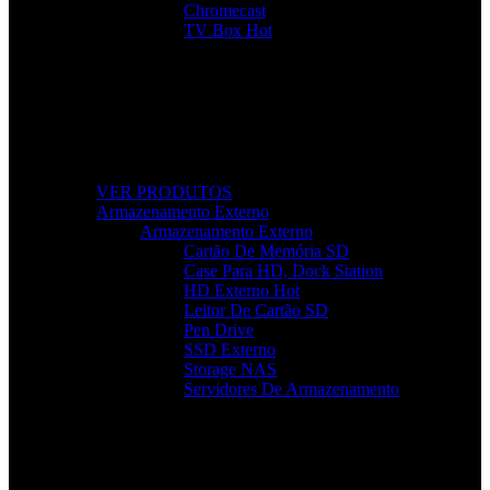
Chromecast
TV Box
Hot
Tudo Para a Sua TV
Desde cabos a suportes, encontre acessórios que
elevam a sua experiência audiovisual.
VER PRODUTOS
Armazenamento Externo
Armazenamento Externo
Cartão De Memória SD
Case Para HD, Dock Station
HD Externo
Hot
Leitor De Cartão SD
Pen Drive
SSD Externo
Storage NAS
Servidores De Armazenamento
Armazenamento Rápido e Seguro