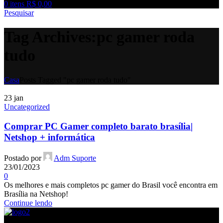
0
itens
R$
0,00
Pesquisar
Tag Archives:pc gamer roda
tudo
Casa
Posts Tagged "pc gamer roda tudo"
23
jan
Uncategorized
Comprar PC Gamer completo barato brasília|
Netshop + informática
Postado por
Adm Suporte
23/01/2023
0
Os melhores e mais completos pc gamer do Brasil você encontra em
Brasília na Netshop!
Continue lendo