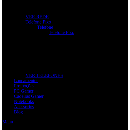
Roteadores, modems e repetidores para ligação rápida e
estável.
VER REDE
Telefone Fixo
Telefone
Telefone Fixo
Telefone Fixo
Modelos modernos para casa e escritório, com máxima
clareza de som.
VER TELEFONES
Lançamentos
Promoções
PC Gamer
Cadeiras Gamer
Notebooks
Acessórios
Blog
Menu