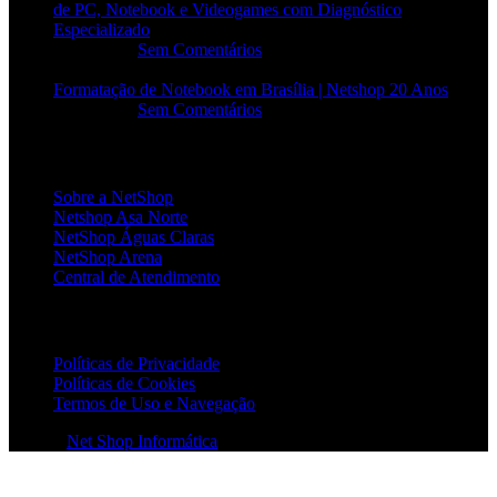
de PC, Notebook e Videogames com Diagnóstico
Especializado
20/06/2026
Sem Comentários
Formatação de Notebook em Brasília | Netshop 20 Anos
17/06/2026
Sem Comentários
INSTITUCIONAL
Sobre a NetShop
Netshop Asa Norte
NetShop Águas Claras
NetShop Arena
Central de Atendimento
POLÍTICAS
Políticas de Privacidade
Políticas de Cookies
Termos de Uso e Navegação
© 2026
Net Shop Informática
. Todos os direitos reservados