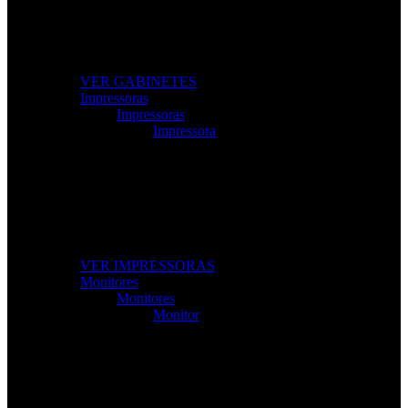
Modelos gamer e profissionais com excelente
ventilação e design moderno.
VER GABINETES
Impressoras
Impressoras
Impressora
Impressoras e Multifuncionais
Produtividade e qualidade de impressão para casa ou
escritório.
VER IMPRESSORAS
Monitores
Monitores
Monitor
Monitores de Alta Resolução
Perfeitos para gaming, trabalho e criação de conteúdos.