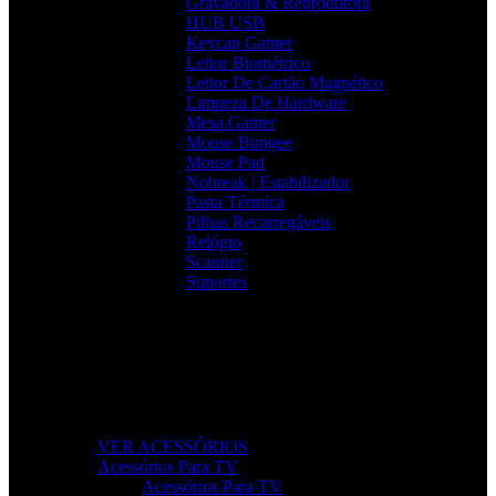
Gravadora & Reprodutora
HUB USB
Keycap Gamer
Leitor Biométrico
Leitor De Cartão Magnético
Limpeza De Hardware
Mesa Gamer
Mouse Bungee
Mouse Pad
Nobreak | Estabilizador
Pasta Térmica
Pilhas Recarregáveis
Relógio
Scanner
Suportes
Acessórios que Facilitam o Seu Dia
Melhore a produtividade, conforto e organização com
acessórios essenciais para o seu setup.
VER ACESSÓRIOS
Acessórios Para TV
Acessórios Para TV