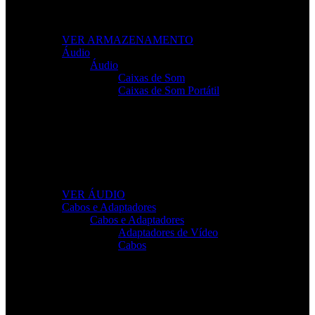
Leve os seus ficheiros para qualquer lugar com
soluções fiáveis e de alto desempenho.
VER ARMAZENAMENTO
Áudio
Áudio
Caixas de Som
Caixas de Som Portátil
Som de Alta Qualidade
Equipamentos de áudio para trabalho, lazer e gaming
com clareza total.
VER ÁUDIO
Cabos e Adaptadores
Cabos e Adaptadores
Adaptadores de Vídeo
Cabos
Cabos Para Tudo o Que Precisa
Conectividade rápida e sem falhas para todos os seus