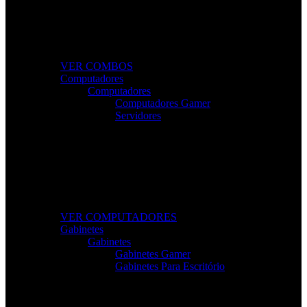
Combos Gamer Completos
Kits potentes e económicos para elevar o desempenho
do seu setup.
VER COMBOS
Computadores
Computadores
Computadores Gamer
Servidores
Computadores Para Trabalho e Lazer
Desktops completos com desempenho e fiabilidade
para todas as tarefas.
VER COMPUTADORES
Gabinetes
Gabinetes
Gabinetes Gamer
Gabinetes Para Escritório
Gabinetes de Alta Performance