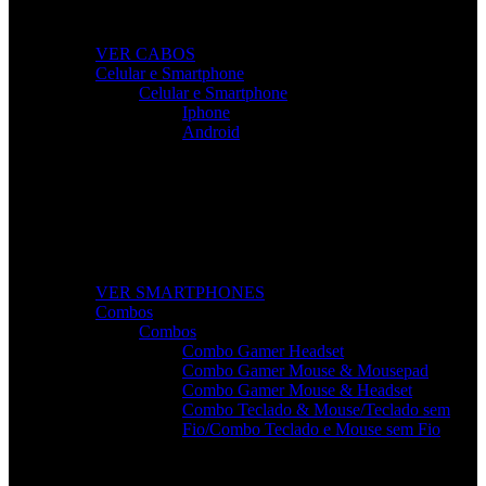
dispositivos.
VER CABOS
Celular e Smartphone
Celular e Smartphone
Iphone
Android
Smartphones de Última Geração
Modelos modernos, potentes e com excelente custo-
benefício para o seu dia a dia.
VER SMARTPHONES
Combos
Combos
Combo Gamer Headset
Combo Gamer Mouse & Mousepad
Combo Gamer Mouse & Headset
Combo Teclado & Mouse/Teclado sem
Fio/Combo Teclado e Mouse sem Fio