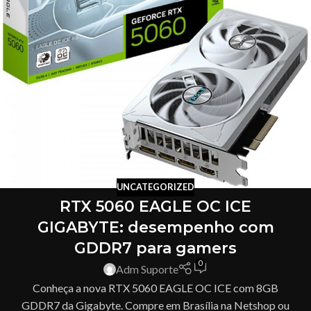
UNCATEGORIZED
RTX 5060 EAGLE OC ICE
GIGABYTE: desempenho com
GDDR7 para gamers
0
Adm Suporte
Conheça a nova RTX 5060 EAGLE OC ICE com 8GB
GDDR7 da Gigabyte. Compre em Brasília na Netshop ou