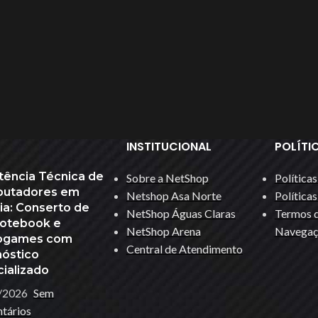
INSTITUCIONAL
POLÍTI
HUB USB
tência Técnica de
Sobre a NetShop
Política
utadores em
Keycap Gamer
Netshop Asa Norte
Política
lia: Conserto de
NetShop Águas Claras
Termos d
ACESSÓRIOS
des
Leitor Biométrico
Notebook e
T
NetShop Arena
Navegaç
ogames com
Acessórios Apple
Leitor De Cartão Magnético
Central de Atendimento
nóstico
Apresentador De Slides
ok
Limpeza De Hardware
ializado
HOT
Base Para Notebook
...
Mesa Gamer
/2026
Sem
tários
Bateria Para Notebook
Mouse Bungee