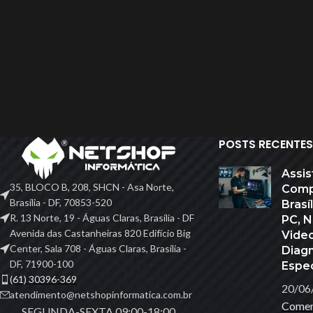
POSTS RECENTES
ACESSÓRIOS
Assis
35, BLOCO B, 208, SHCN - Asa Norte,
Comp
Acessórios Apple
Brasília - DF, 70853-520
Brasí
Apresentador De Sli
R. 13 Norte, 19 - Águas Claras, Brasília - DF
PC, 
HO
Avenida das Castanheiras 820 Edifício Big
Vide
Base Para Notebook
Center, Sala 708 - Águas Claras, Brasília -
Diag
Bateria Para Notebo
DF, 71900-100
Espec
(61) 30396-369
Cadeiras Gamer E Sim
20/06
atendimento@netshopinformatica.com.br
Comen
Calculadoras
SEGUNDA-SEXTA 09:00-18:00