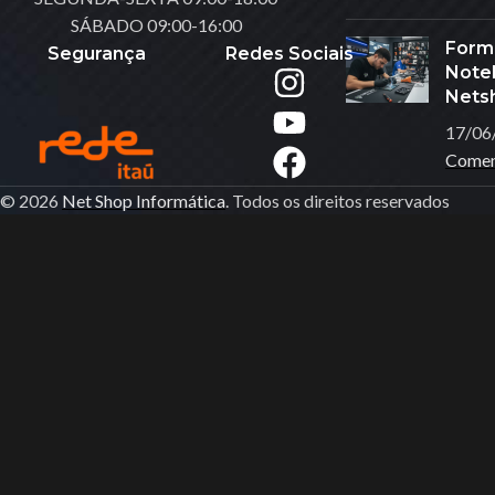
SÁBADO 09:00-16:00
Carregadores
Form
Segurança
Redes Sociais
Controlador De LED
Noteb
Nets
DRONES
17/06
Ferramentas
Comen
Fita De Led
© 2026
Net Shop Informática
. Todos os direitos reservados
Gravador De Voz
Gravadora & Reprod