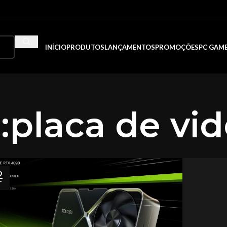
INÍCIO
PRODUTOS
LANÇAMENTOS
PROMOÇÕES
PC GAM
:placa de vi
2
T