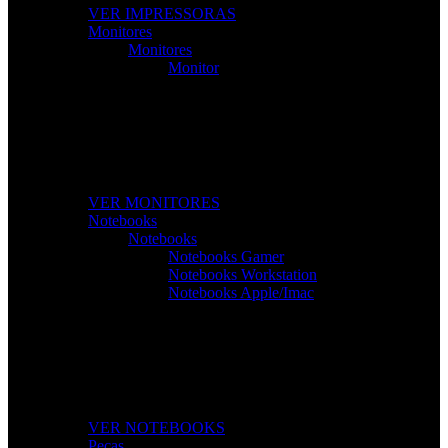
VER IMPRESSORAS
Monitores
Monitores
Monitor
Monitores de Alta Resolução
Perfeitos para gaming, trabalho e criação de conteúdos.
VER MONITORES
Notebooks
Notebooks
Notebooks Gamer
Notebooks Workstation
Notebooks Apple/Imac
Notebooks Para Todas as Tarefas
Desempenho, mobilidade e tecnologia para o seu dia a dia.
VER NOTEBOOKS
Peças