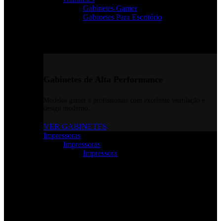
Gabinetes Gamer
Gabinetes Para Escritório
Gabinetes de Alta Performance
Modelos gamer e profissionais com excelente ventilação e
design moderno.
VER GABINETES
Impressoras
Impressoras
Impressora
Impressoras e Multifuncionais
Produtividade e qualidade de impressão para casa ou
escritório.