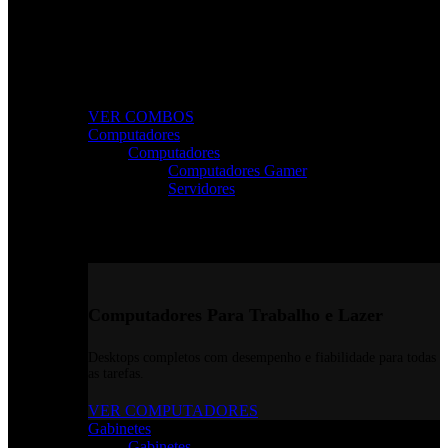
Combos Gamer Completos
Kits potentes e económicos para elevar o desempenho do seu
setup.
VER COMBOS
Computadores
Computadores
Computadores Gamer
Servidores
Computadores Para Trabalho e Lazer
Desktops completos com desempenho e fiabilidade para todas
as tarefas.
VER COMPUTADORES
Gabinetes
Gabinetes