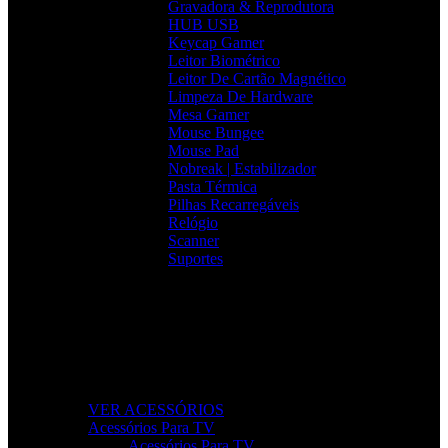
Gravadora & Reprodutora
HUB USB
Keycap Gamer
Leitor Biométrico
Leitor De Cartão Magnético
Limpeza De Hardware
Mesa Gamer
Mouse Bungee
Mouse Pad
Nobreak | Estabilizador
Pasta Térmica
Pilhas Recarregáveis
Relógio
Scanner
Suportes
Acessórios que Facilitam o Seu Dia
Melhore a produtividade, conforto e organização com
acessórios essenciais para o seu setup.
VER ACESSÓRIOS
Acessórios Para TV
Acessórios Para TV