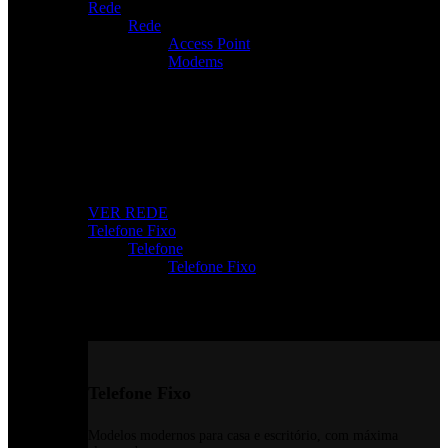
Rede
Rede
Access Point
Modems
Internet Sem Interrupções
Roteadores, modems e repetidores para ligação rápida e
estável.
VER REDE
Telefone Fixo
Telefone
Telefone Fixo
Telefone Fixo
Modelos modernos para casa e escritório, com máxima