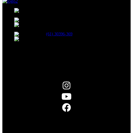
35, BLOCO B, 208, SHCN - Asa Norte, Brasília
- DF, 70853-520
R. 13 Norte, 19 - Águas Claras, Brasília - DF
Avenida das Castanheiras 820 Edifício Big Center,
Sala 708 - Águas Claras, Brasília - DF, 71900-100
(61) 30396-369
atendimento@netshopinformatica.com.br
SEGUNDA-SEXTA 09:00-18:00
SÁBADO 09:00-16:00
Segurança
Redes Sociais
POSTS RECENTES