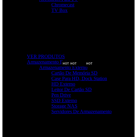
Chromecast
TV Box
Tudo Para a Sua TV
Desde cabos a suportes, encontre acessórios que elevam a sua
experiência audiovisual.
VER PRODUTOS
Armazenamento Externo
HOT
HOT
HOT
Armazenamento Externo
Cartão De Memória SD
Case Para HD, Dock Station
HD Externo
Leitor De Cartão SD
Pen Drive
SSD Externo
Storage NAS
Servidores De Armazenamento
Armazenamento Rápido e Seguro