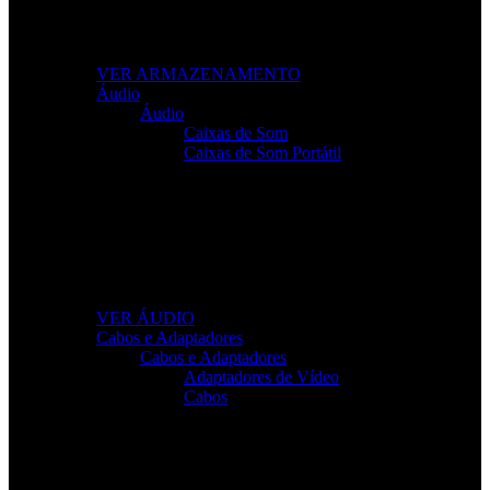
Leve os seus ficheiros para qualquer lugar com soluções
fiáveis e de alto desempenho.
VER ARMAZENAMENTO
Áudio
Áudio
Caixas de Som
Caixas de Som Portátil
Som de Alta Qualidade
Equipamentos de áudio para trabalho, lazer e gaming com
clareza total.
VER ÁUDIO
Cabos e Adaptadores
Cabos e Adaptadores
Adaptadores de Vídeo
Cabos
Cabos Para Tudo o Que Precisa