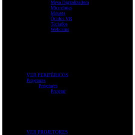
Mesa Digitalizadora
Microfones
Mouses
Óculos VR
Teclados
Webcams
Os Melhores Periféricos
Eleve o conforto e o desempenho com periféricos de alta
qualidade.
VER PERIFÉRICOS
Projetores
Projetores
Projetor
Projetores Modernos
Imagem nítida para apresentações, filmes e gaming.
VER PROJETORES