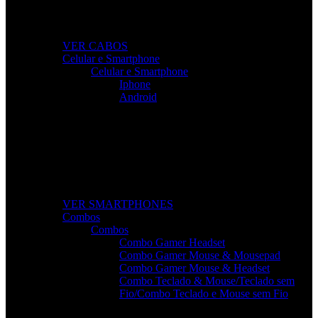
Conectividade rápida e sem falhas para todos os seus
dispositivos.
VER CABOS
Celular e Smartphone
Celular e Smartphone
Iphone
Android
Smartphones de Última Geração
Modelos modernos, potentes e com excelente custo-benefício
para o seu dia a dia.
VER SMARTPHONES
Combos
Combos
Combo Gamer Headset
Combo Gamer Mouse & Mousepad
Combo Gamer Mouse & Headset
Combo Teclado & Mouse/Teclado sem
Fio/Combo Teclado e Mouse sem Fio