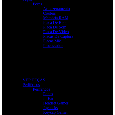
Peças
Armazenamento
Coolers
Memória RAM
Placa De Rede
Placa De Som
Placa De Vídeo
Placas De Captura
Placas Mãe
Processador
Peças e Componentes
Actualize o seu PC com peças fiáveis e de alto desempenho.
VER PEÇAS
Periféricos
Periféricos
Fones
In-Ear
Headset Gamer
Joysticks
Keycap Gamer