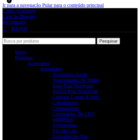
0
0
0
Ir para a navegação
Pular para o conteúdo principal
Login / Cadastro
Lista de Desejos
0
Comparar
R$
0,00
Pesquisar
Início
Produtos
Acessórios
Acessórios
Acessórios Apple
Apresentador De Slides
Base Para Notebook
Bateria Para Notebook
Cadeiras Gamer E Sim...
Calculadoras
Carregadores
Controlador De LED
DRONES
Ferramentas
Fita De Led
Gravador De Voz