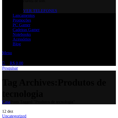
clareza de som.
VER TELEFONES
Lançamentos
Promoções
PC Gamer
Cadeiras Gamer
Notebooks
Acessórios
Blog
Menu
R$
0,00
Pesquisar
Tag Archives:Produtos de
tecnologia
Casa
Posts Tagged "Produtos de tecnologia"
12
dez
Uncategorized