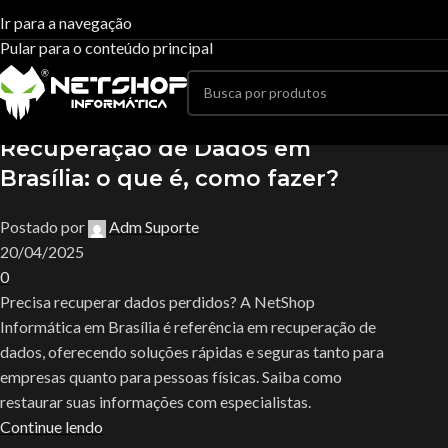
Tag Archives:Recuperação de d
Ir para a navegação
20
Pular para o conteúdo principal
ABR
Casa
Posts Tagged "Recuperação de dados de SSD​"
Uncategorized
Recuperação de Dados em
Brasília: o que é, como fazer?
Postado por
Adm Suporte
20/04/2025
0
Precisa recuperar dados perdidos? A NetShop
Informática em Brasília é referência em recuperação de
dados, oferecendo soluções rápidas e seguras tanto para
empresas quanto para pessoas físicas. Saiba como
restaurar suas informações com especialistas.
Continue lendo