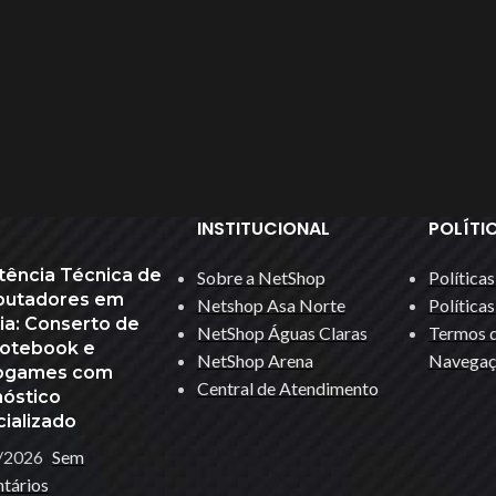
INSTITUCIONAL
POLÍTI
HUB USB
tência Técnica de
Sobre a NetShop
Política
utadores em
Keycap Gamer
Netshop Asa Norte
Política
lia: Conserto de
NetShop Águas Claras
Termos d
ACESSÓRIOS
des
Leitor Biométrico
Notebook e
T
NetShop Arena
Navegaç
ogames com
Acessórios Apple
Leitor De Cartão Magnético
Central de Atendimento
nóstico
Apresentador De Slides
ok
Limpeza De Hardware
ializado
HOT
Base Para Notebook
...
Mesa Gamer
/2026
Sem
tários
Bateria Para Notebook
Mouse Bungee