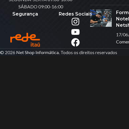
SÁBADO 09:00-16:00
Carregadores
Form
Segurança
Redes Sociais
Controlador De LED
Noteb
Nets
DRONES
17/06
Ferramentas
Comen
Fita De Led
© 2026
Net Shop Informática
. Todos os direitos reservados
Gravador De Voz
Gravadora & Reprod