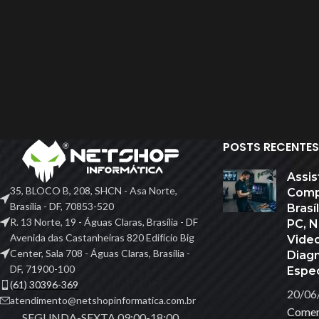
POSTS RECENTES
ACESSÓRIOS
Assis
35, BLOCO B, 208, SHCN - Asa Norte,
Comp
Acessórios Apple
Brasília - DF, 70853-520
Brasí
Apresentador De Sli
R. 13 Norte, 19 - Águas Claras, Brasília - DF
PC, 
HO
Avenida das Castanheiras 820 Edifício Big
Vide
Base Para Notebook
Center, Sala 708 - Águas Claras, Brasília -
Diag
Bateria Para Notebo
DF, 71900-100
Espec
(61) 30396-369
Cadeiras Gamer E Sim
20/06
atendimento@netshopinformatica.com.br
Comen
Calculadoras
SEGUNDA-SEXTA 09:00-18:00