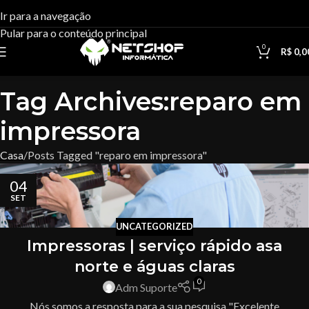
Ir para a navegação
Pular para o conteúdo principal
0
R$
0,0
Tag Archives:reparo em
impressora
Casa
Posts Tagged "reparo em impressora"
04
SET
UNCATEGORIZED
Impressoras | serviço rápido asa
norte e águas claras
0
Adm Suporte
Nós somos a resposta para a sua pesquisa "Excelente