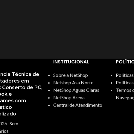
INSTITUCIONAL
POLÍTI
ência Técnica de
Sobre a NetShop
Política
tadores em
Netshop Asa Norte
Política
a: Conserto de PC,
NetShop Águas Claras
Termos d
ok e
NetShop Arena
Navegaç
games com
Central de Atendimento
stico
alizado
026
Sem
rios