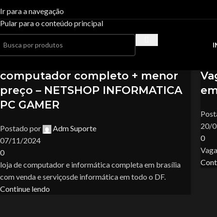
Tag Archives:suporte tecnico i
Ir para a navegação
Pular para o conteúdo principal
Casa
Posts Tagged "suporte tecnico informatica em brasília"
I
07
nov
20
ju
Uncategorized
Unca
computador completo + menor
Va
preço – NETSHOP INFORMATICA
em
PC GAMER
Post
20/0
Postado por
Adm Suporte
0
07/11/2024
Vaga
0
Cont
loja de computador e informática completa em brasília
com venda e serviçosde informática em todo o DF.
Continue lendo