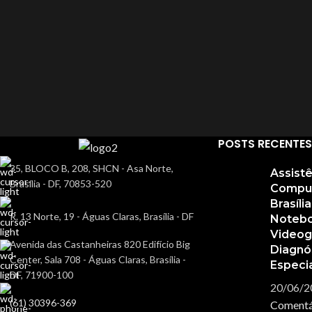
POSTS RECENTES
35, BLOCO B, 208, SHCN - Asa Norte,
Assist
Brasília - DF, 70853-520
Compu
Brasíli
R. 13 Norte, 19 - Águas Claras, Brasília - DF
Notebo
Video
Avenida das Castanheiras 820 Edifício Big
Diagnó
Center, Sala 708 - Águas Claras, Brasília -
Especi
DF, 71900-100
20/06/2
(61) 30396-369
Comentá