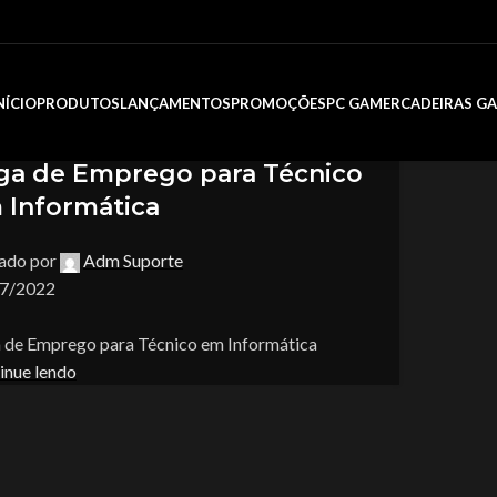
nformatica em brasília
NÍCIO
PRODUTOS
LANÇAMENTOS
PROMOÇÕES
PC GAMER
CADEIRAS G
l
tegorized
ga de Emprego para Técnico
 Informática
ado por
Adm Suporte
7/2022
 de Emprego para Técnico em Informática
inue lendo