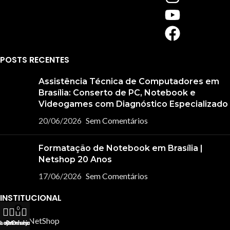
POSTS RECENTES
Assistência Técnica de Computadores em
Brasília: Conserto de PC, Notebook e
Videogames com Diagnóstico Especializado
20/06/2026
Sem Comentários
Formatação de Notebook em Brasília |
Netshop 20 Anos
17/06/2026
Sem Comentários
INSTITUCIONAL
0
Sobre a NetShop
ta de Desejos
Loja
Carrinho
Minha conta