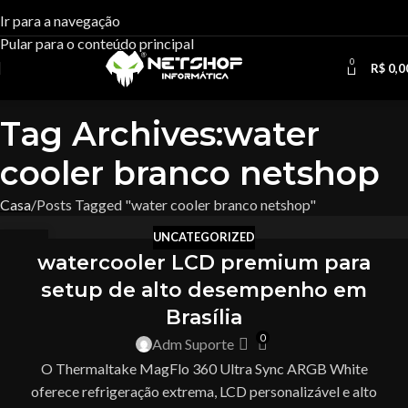
Ir para a navegação
Pular para o conteúdo principal
0
R$
0,0
Tag Archives:water
cooler branco netshop
Casa
Posts Tagged "water cooler branco netshop"
UNCATEGORIZED
04
watercooler LCD premium para
DEZ
setup de alto desempenho em
Brasília
0
Adm Suporte
O Thermaltake MagFlo 360 Ultra Sync ARGB White
oferece refrigeração extrema, LCD personalizável e alto