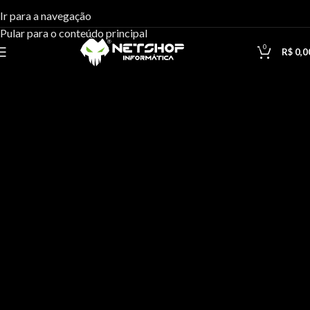
Notebooks
Ir para a navegação
Pular para o conteúdo principal
0
Casa
Notebooks
R$
0,0