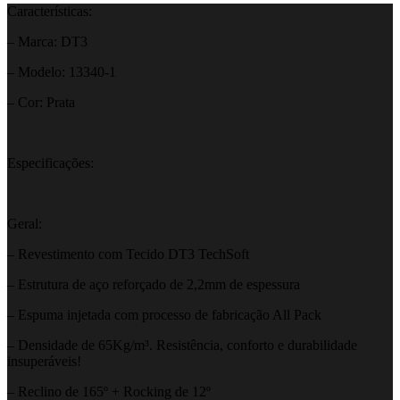
Características:
– Marca: DT3
– Modelo: 13340-1
– Cor: Prata
Especificações:
Geral:
– Revestimento com Tecido DT3 TechSoft
– Estrutura de aço reforçado de 2,2mm de espessura
– Espuma injetada com processo de fabricação All Pack
– Densidade de 65Kg/m³. Resistência, conforto e durabilidade
insuperáveis!
– Reclino de 165º + Rocking de 12º