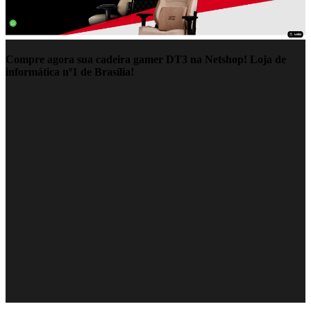
Compre agora sua cadeira gamer DT3 na Netshop! Loja de
informática nº1 de Brasília!