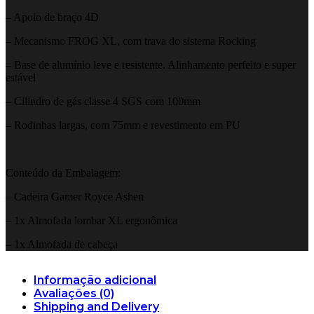
– Apoio de braço 4D
– Mecanismo FROG XL, com trava do sistema Rocking
– Base de alumínio leve e resistente. Alinhamento perfeito e super
estável
– Cilindro de gás classe 4 SGS com 100mm
– Rodinhas largas, com 75mm e revestimento em PU
Conteúdo da Embalagem:
– Cadeira Gamer Royce Ashen
– 1x Almofada lombar XL ergonômica
– 1x Almofada de cabeça
Informação adicional
Avaliações (0)
Shipping and Delivery