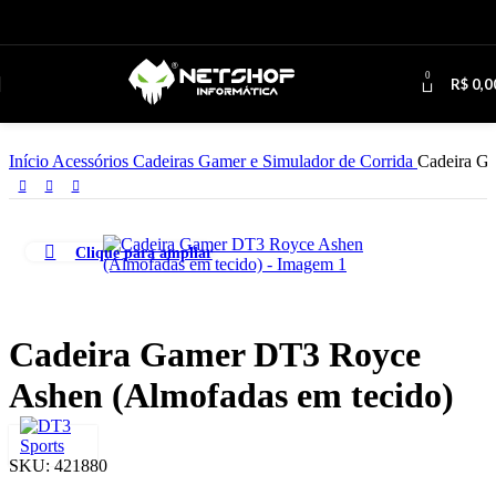
Ir para a navegação
Pular para o conteúdo principal
0
R$
0,0
Início
Acessórios
Cadeiras Gamer e Simulador de Corrida
Cadeira G
Clique para ampliar
Cadeira Gamer DT3 Royce
Ashen (Almofadas em tecido)
SKU:
421880