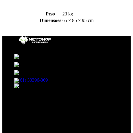
Peso
23 kg
Dimensões
65 × 85 × 95 cm
35, BLOCO B, 208, SHCN - Asa Norte, Brasília - DF,
70853-520
R. 13 Norte, 19 - Águas Claras, Brasília - DF
Avenida das Castanheiras 820 Edifício Big Center, Sala
708 - Águas Claras, Brasília - DF, 71900-100
(61) 30396-369
atendimento@netshopinformatica.com.br
SEGUNDA-SEXTA 09:00-18:00
SÁBADO 09:00-16:00
Segurança