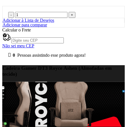
R$
2.999,00
Cadeira
Gamer
Adicionar à Lista de Desejos
DT3
Adicionar para comparar
Royce
Calcular o Frete
Ashen
(Almofadas
em
Não sei meu CEP
tecido)
quantidade
0
Pessoas assistindo esse produto agora!
Cadeira Gamer DT3 Royce Ashen (Almofadas em
tecido)