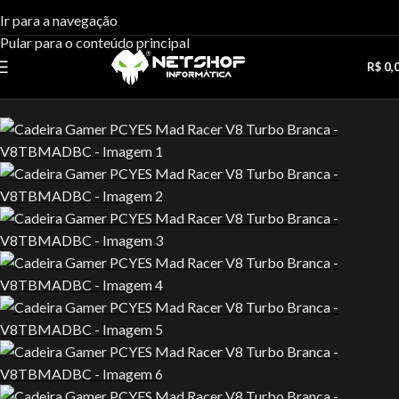
Ir para a navegação
Pular para o conteúdo principal
R$
0,
Início
Acessórios
Cadeiras Gamer e Simulador de Corrida