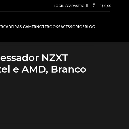
0
LOGIN / CADASTRO
R$
0,00
ER
CADEIRAS GAMER
NOTEBOOKS
ACESSÓRIOS
BLOG
cessador NZXT
tel e AMD, Branco