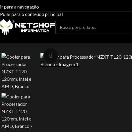
Ir para a navegação
Pular para o conteúdo principal
Início
Peças
Coolers
Air Cooler
Cooler para Processador NZXT 
Clique para ampliar