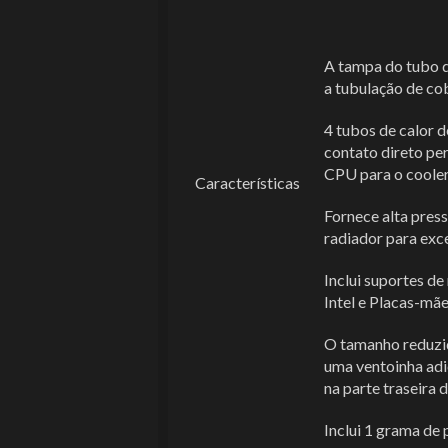
A tampa do tubo d
a tubulação de co
4 tubos de calor 
contato direto pe
CPU para o coole
Características
Fornece alta pres
radiador para exc
Inclui suportes d
Intel e Placas-m
O tamanho reduzid
uma ventoinha adi
na parte traseira 
Inclui 1 grama de