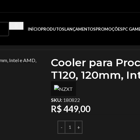
INÍCIO
PRODUTOS
LANÇAMENTOS
PROMOÇÕES
PC GAM
T120, 120mm, Intel e AMD, Branco
Cooler para Pro
T120, 120mm, In
SKU:
180822
R$
449,00