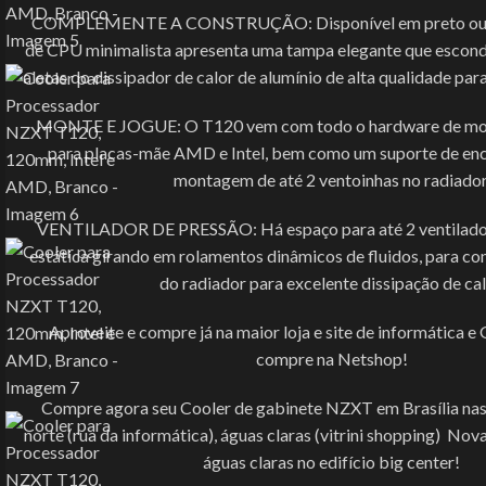
COMPLEMENTE A CONSTRUÇÃO: Disponível em preto ou br
de CPU minimalista apresenta uma tampa elegante que esconde
aletas do dissipador de calor de alumínio de alta qualidade par
MONTE E JOGUE: O T120 vem com todo o hardware de mo
para placas-mãe AMD e Intel, bem como um suporte de encai
montagem de até 2 ventoinhas no radiador
VENTILADOR DE PRESSÃO: Há espaço para até 2 ventilador
estática girando em rolamentos dinâmicos de fluidos, para con
do radiador para excelente dissipação de cal
Aproveite e compre já na maior loja e site de informática e 
compre na Netshop!
Compre agora seu Cooler de gabinete NZXT em Brasília nas
norte (rua da informática), águas claras (vitrini shopping) No
águas claras no edifício big center!