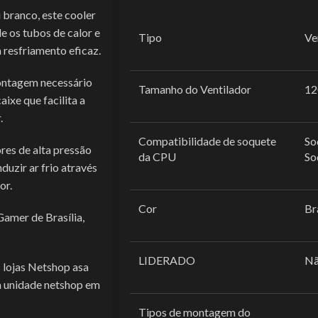
anco, este cooler
 os tubos de calor e
Tipo
Ve
a resfriamento eficaz.
ntagem necessário
Tamanho do Ventilador
1
xe que facilita a
.
Compatibilidade de soquete
So
es de alta pressão
da CPU
So
duzir ar frio através
or.
Cor
Br
Gamer de Brasília,
LIDERADO
N
 lojas Netshop asa
va unidade netshop em
Tipos de montagem do