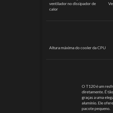
ventilador no dissipador de
Ve
calor
Altura máxima do cooler da CPU
O T120 é um resf
diretamente. É tão
graças a uma eleg
alumínio. Ele ofe
pacote pequeno.