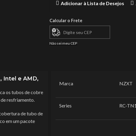
Adicionar à Lista de Desejos
Calcular o Frete
Não sei meu CEP
 Intel e AMD,
Marca
NZXT
a os tubos de cobre
de resfriamento.
Series
RC-TN
cobertura de tubo de
mico em um pacote