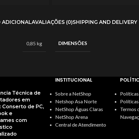
 ADICIONAL
AVALIAÇÕES (0)
SHIPPING AND DELIVERY
DIMENSÕES
0,85 kg
INSTITUCIONAL
POLÍTI
ência Técnica de
Sobre a NetShop
Política
tadores em
Netshop Asa Norte
Política
a: Conserto de PC,
NetShop Águas Claras
Termos d
ok e
NetShop Arena
Navegaç
games com
Central de Atendimento
stico
alizado