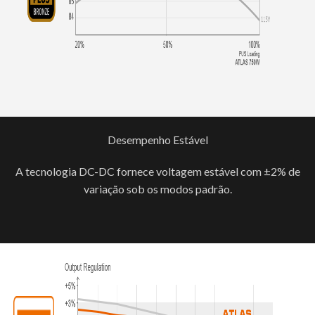
Desempenho Estável
A tecnologia DC-DC fornece voltagem estável com ±2% de
variação sob os modos padrão.