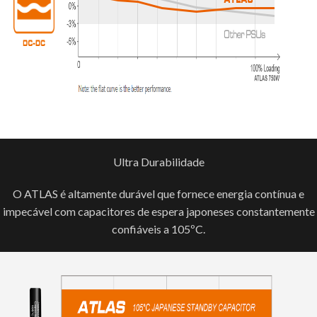
Ultra Durabilidade
O ATLAS é altamente durável que fornece energia contínua e
impecável com capacitores de espera japoneses constantemente
confiáveis a 105ºC.