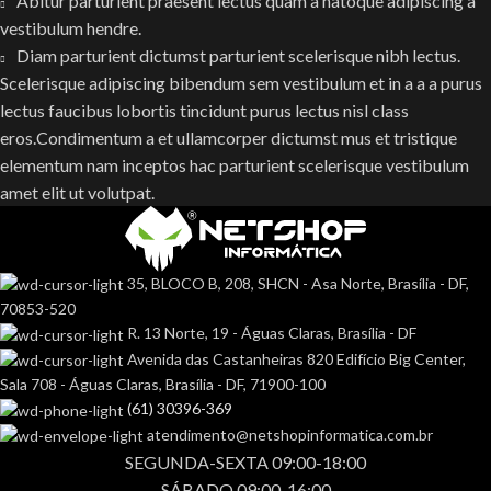
Abitur parturient praesent lectus quam a natoque adipiscing a
vestibulum hendre.
Diam parturient dictumst parturient scelerisque nibh lectus.
Scelerisque adipiscing bibendum sem vestibulum et in a a a purus
lectus faucibus lobortis tincidunt purus lectus nisl class
eros.Condimentum a et ullamcorper dictumst mus et tristique
elementum nam inceptos hac parturient scelerisque vestibulum
amet elit ut volutpat.
35, BLOCO B, 208, SHCN - Asa Norte, Brasília - DF,
70853-520
R. 13 Norte, 19 - Águas Claras, Brasília - DF
Avenida das Castanheiras 820 Edifício Big Center,
Sala 708 - Águas Claras, Brasília - DF, 71900-100
(61) 30396-369
atendimento@netshopinformatica.com.br
SEGUNDA-SEXTA 09:00-18:00
SÁBADO 09:00-16:00