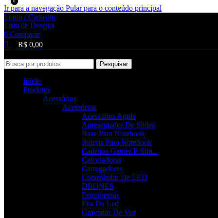
0
0
0
Ir para a navegação
Pular para o conteúdo principal
Login / Cadastro
Lista de Desejos
0
Comparar
R$
0,00
Pesquisar
Início
Produtos
Acessórios
Acessórios
Acessórios Apple
Apresentador De Slides
Base Para Notebook
Bateria Para Notebook
Cadeiras Gamer E Sim...
Calculadoras
Carregadores
Controlador De LED
DRONES
Ferramentas
Fita De Led
Gravador De Voz