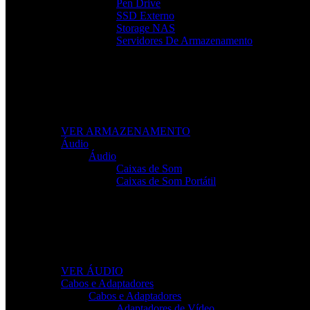
Pen Drive
SSD Externo
Storage NAS
Servidores De Armazenamento
Armazenamento Rápido e Seguro
Leve os seus ficheiros para qualquer lugar com soluções 
VER ARMAZENAMENTO
Áudio
Áudio
Caixas de Som
Caixas de Som Portátil
Som de Alta Qualidade
Equipamentos de áudio para trabalho, lazer e gaming com 
VER ÁUDIO
Cabos e Adaptadores
Cabos e Adaptadores
Adaptadores de Vídeo