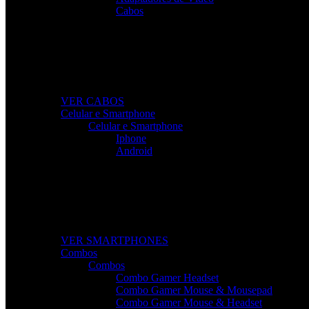
Cabos
Cabos Para Tudo o Que Precisa
Conectividade rápida e sem falhas para todos os seus disp
VER CABOS
Celular e Smartphone
Celular e Smartphone
Iphone
Android
Smartphones de Última Geração
Modelos modernos, potentes e com excelente custo-benefí
VER SMARTPHONES
Combos
Combos
Combo Gamer Headset
Combo Gamer Mouse & Mousepad
Combo Gamer Mouse & Headset