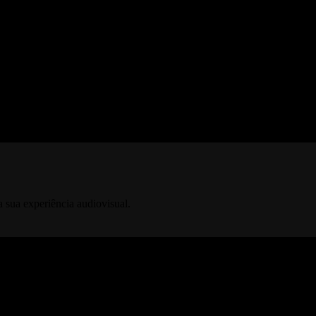
sórios essenciais para o seu setup.
 sua experiência audiovisual.