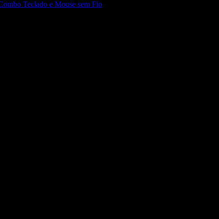
Combo Teclado e Mouse sem Fio
 seu setup.
das as tarefas.