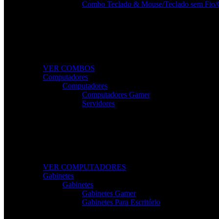
Combo Teclado & Mouse/Teclado sem Fio/
Combos Gamer Completos
Kits potentes e económicos para elevar o desempenho do
VER COMBOS
Computadores
Computadores
Computadores Gamer
Servidores
Computadores Para Trabalho e Lazer
Desktops completos com desempenho e fiabilidade para to
VER COMPUTADORES
Gabinetes
Gabinetes
Gabinetes Gamer
Gabinetes Para Escritório