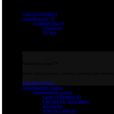
Melhore a produtividade, conforto e organização com aces
VER ACESSÓRIOS
Acessórios Para TV
Acessórios Para TV
Chromecast
TV Box
Tudo Para a Sua TV
Desde cabos a suportes, encontre acessórios que elevam a
VER PRODUTOS
Armazenamento Externo
Armazenamento Externo
Cartão De Memória SD
Case Para HD, Dock Station
HD Externo
Leitor De Cartão SD