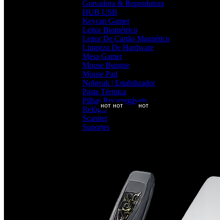
Gravadora & Reprodutora
HUB USB
Keycap Gamer
Leitor Biométrico
Leitor De Cartão Magnético
Limpeza De Hardware
Mesa Gamer
Mouse Bungee
Mouse Pad
Nobreak | Estabilizador
Pasta Térmica
Pilhas Recarregáveis
HOT
HOT
HOT
Relógio
Scanner
Suportes