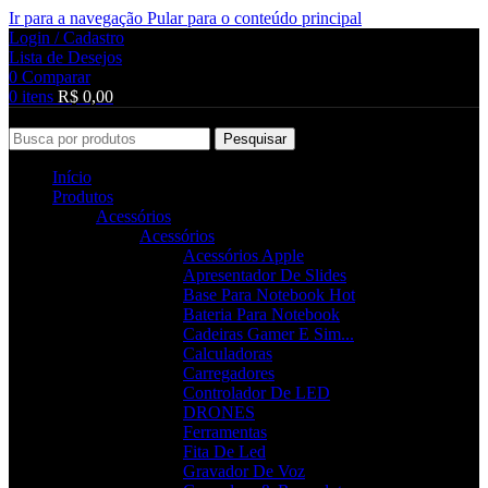
Ir para a navegação
Pular para o conteúdo principal
Login / Cadastro
Lista de Desejos
0
Comparar
0
itens
R$
0,00
Pesquisar
Início
Produtos
Acessórios
Acessórios
Acessórios Apple
Apresentador De Slides
Base Para Notebook
Hot
Bateria Para Notebook
Cadeiras Gamer E Sim...
Calculadoras
Carregadores
Controlador De LED
DRONES
Ferramentas
Fita De Led
Gravador De Voz