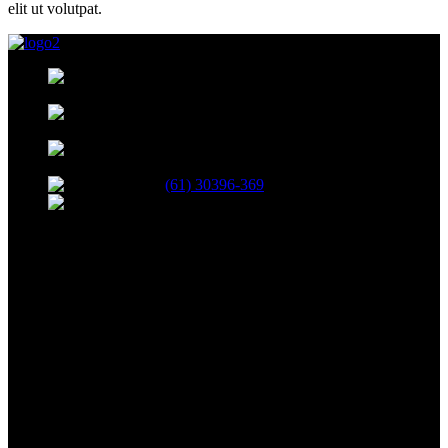
elit ut volutpat.
35, BLOCO B, 208, SHCN - Asa Norte,
Brasília - DF, 70853-520
R. 13 Norte, 19 - Águas Claras, Brasília -
DF
Avenida das Castanheiras 820 Edifício Big
Center, Sala 708 - Águas Claras, Brasília - DF, 71900-100
(61) 30396-369
atendimento@netshopinformatica.com.br
SEGUNDA-SEXTA 09:00-18:00
SÁBADO 09:00-16:00
Segurança
Redes Sociais