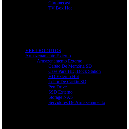
Chromecast
TV Box
Hot
Tudo Para a Sua TV
Desde cabos a suportes, encontre acessórios que
elevam a sua experiência audiovisual.
VER PRODUTOS
Armazenamento Externo
Armazenamento Externo
Cartão De Memória SD
Case Para HD, Dock Station
HD Externo
Hot
Leitor De Cartão SD
Pen Drive
SSD Externo
Storage NAS
Servidores De Armazenamento
Armazenamento Rápido e Seguro