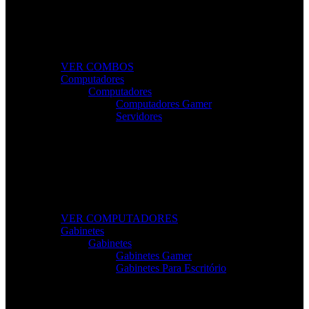
Combos Gamer Completos
Kits potentes e económicos para elevar o desempenho
do seu setup.
VER COMBOS
Computadores
Computadores
Computadores Gamer
Servidores
Computadores Para Trabalho e Lazer
Desktops completos com desempenho e fiabilidade
para todas as tarefas.
VER COMPUTADORES
Gabinetes
Gabinetes
Gabinetes Gamer
Gabinetes Para Escritório
Gabinetes de Alta Performance