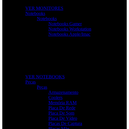
VER MONITORES
Notebooks
Notebooks
Notebooks Gamer
Notebooks Workstation
Notebooks Apple/Imac
Notebooks Para Todas as Tarefas
Desempenho, mobilidade e tecnologia para o seu dia a
dia.
VER NOTEBOOKS
Peças
Peças
Armazenamento
Coolers
Memória RAM
Placa De Rede
Placa De Som
Placa De Vídeo
Placas De Captura
Placas Mãe