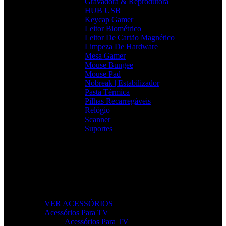
Gravadora & Reprodutora
HUB USB
Keycap Gamer
Leitor Biométrico
Leitor De Cartão Magnético
Limpeza De Hardware
Mesa Gamer
Mouse Bungee
Mouse Pad
Nobreak | Estabilizador
Pasta Térmica
Pilhas Recarregáveis
Relógio
Scanner
Suportes
Acessórios que Facilitam o Seu Dia
Melhore a produtividade, conforto e organização com
acessórios essenciais para o seu setup.
VER ACESSÓRIOS
Acessórios Para TV
Acessórios Para TV