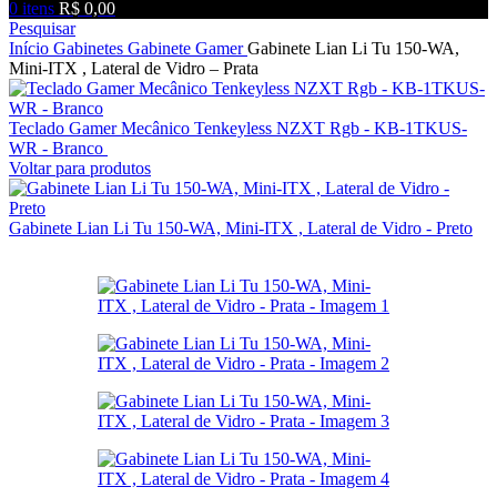
0
itens
R$
0,00
Pesquisar
Início
Gabinetes
Gabinete Gamer
Gabinete Lian Li Tu 150-WA,
Mini-ITX , Lateral de Vidro – Prata
Teclado Gamer Mecânico Tenkeyless NZXT Rgb - KB-1TKUS-
WR - Branco
R$
1.550,00
Voltar para produtos
Gabinete Lian Li Tu 150-WA, Mini-ITX , Lateral de Vidro - Preto
R$
1.499,00