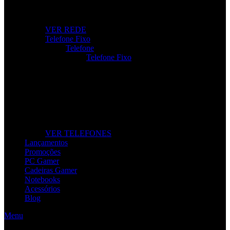
Roteadores, modems e repetidores para ligação rápida e
estável.
VER REDE
Telefone Fixo
Telefone
Telefone Fixo
Telefone Fixo
Modelos modernos para casa e escritório, com máxima
clareza de som.
VER TELEFONES
Lançamentos
Promoções
PC Gamer
Cadeiras Gamer
Notebooks
Acessórios
Blog
Menu