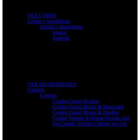
dispositivos.
VER CABOS
Celular e Smartphone
Celular e Smartphone
Iphone
Android
Smartphones de Última Geração
Modelos modernos, potentes e com excelente custo-
benefício para o seu dia a dia.
VER SMARTPHONES
Combos
Combos
Combo Gamer Headset
Combo Gamer Mouse & Mousepad
Combo Gamer Mouse & Headset
Combo Teclado & Mouse/Teclado sem
Fio/Combo Teclado e Mouse sem Fio