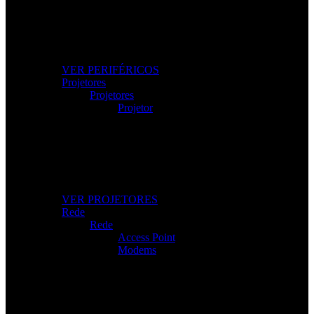
Os Melhores Periféricos
Eleve o conforto e o desempenho com periféricos de
alta qualidade.
VER PERIFÉRICOS
Projetores
Projetores
Projetor
Projetores Modernos
Imagem nítida para apresentações, filmes e gaming.
VER PROJETORES
Rede
Rede
Access Point
Modems
Internet Sem Interrupções