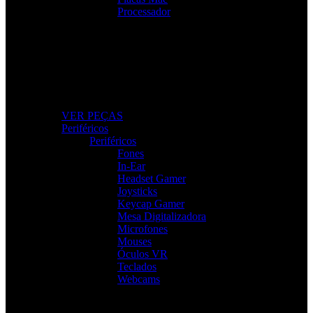
Processador
Peças e Componentes
Actualize o seu PC com peças fiáveis e de alto
desempenho.
VER PEÇAS
Periféricos
Periféricos
Fones
In-Ear
Headset Gamer
Joysticks
Keycap Gamer
Mesa Digitalizadora
Microfones
Mouses
Óculos VR
Teclados
Webcams