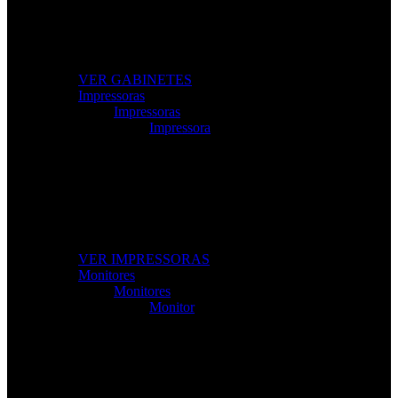
Modelos gamer e profissionais com excelente
ventilação e design moderno.
VER GABINETES
Impressoras
Impressoras
Impressora
Impressoras e Multifuncionais
Produtividade e qualidade de impressão para casa ou
escritório.
VER IMPRESSORAS
Monitores
Monitores
Monitor
Monitores de Alta Resolução
Perfeitos para gaming, trabalho e criação de conteúdos.