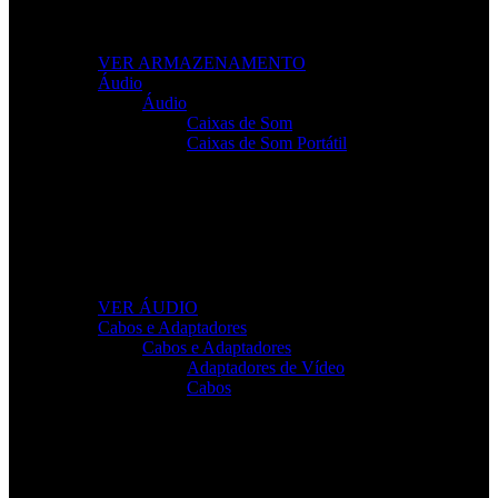
Leve os seus ficheiros para qualquer lugar com
soluções fiáveis e de alto desempenho.
VER ARMAZENAMENTO
Áudio
Áudio
Caixas de Som
Caixas de Som Portátil
Som de Alta Qualidade
Equipamentos de áudio para trabalho, lazer e gaming
com clareza total.
VER ÁUDIO
Cabos e Adaptadores
Cabos e Adaptadores
Adaptadores de Vídeo
Cabos
Cabos Para Tudo o Que Precisa
Conectividade rápida e sem falhas para todos os seus