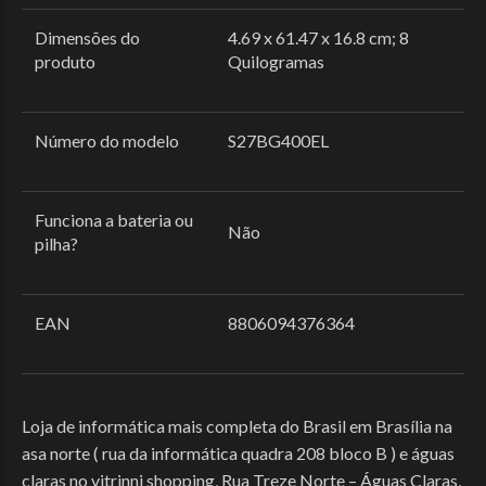
Dimensões do
‎4.69 x 61.47 x 16.8 cm; 8
produto
Quilogramas
Número do modelo
‎S27BG400EL
Funciona a bateria ou
‎Não
pilha?
EAN
‎8806094376364
Loja de informática mais completa do Brasil em Brasília na
asa norte ( rua da informática quadra 208 bloco B ) e águas
claras no vitrinni shopping, Rua Treze Norte – Águas Claras,