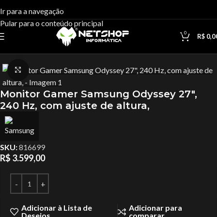
Ir para a navegação
Pular para o conteúdo principal
0
R$
0,0
Início
Monitores
Clique para ampliar
Monitor Gamer Samsung Odyssey 27″,
240 Hz, com ajuste de altura,
SKU:
816699
R$
3.599,00
Adicionar à Lista de
Adicionar para
Desejos
comparar