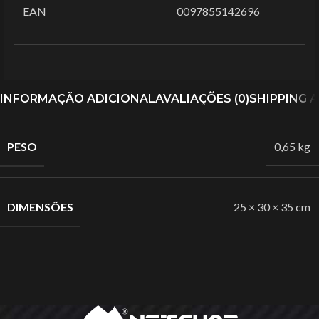
EAN
‎0097855142696
INFORMAÇÃO ADICIONAL
AVALIAÇÕES (0)
SHIPPING 
PESO
0,65 kg
DIMENSÕES
25 × 30 × 35 cm