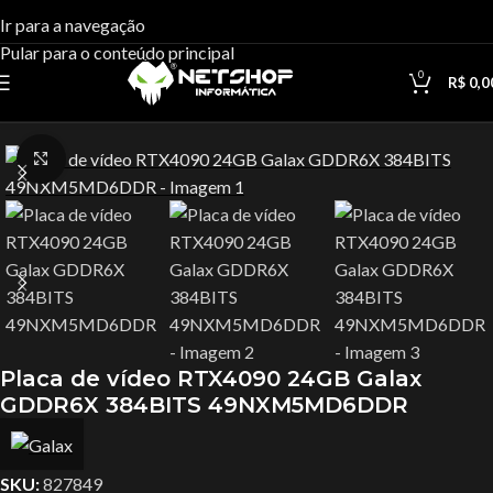
Ir para a navegação
Pular para o conteúdo principal
0
R$
0,0
Início
Peças
Placa de Vídeo
Clique para ampliar
Placa de vídeo RTX4090 24GB Galax
GDDR6X 384BITS 49NXM5MD6DDR
SKU:
827849