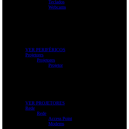
Teclados
Webcams
Os Melhores Periféricos
Eleve o conforto e o desempenho com periféricos de
alta qualidade.
VER PERIFÉRICOS
Projetores
Projetores
Projetor
Projetores Modernos
Imagem nítida para apresentações, filmes e gaming.
VER PROJETORES
Rede
Rede
Access Point
Modems