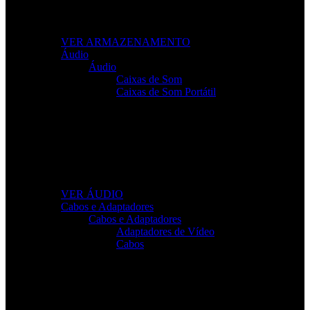
Leve os seus ficheiros para qualquer lugar com
soluções fiáveis e de alto desempenho.
VER ARMAZENAMENTO
Áudio
Áudio
Caixas de Som
Caixas de Som Portátil
Som de Alta Qualidade
Equipamentos de áudio para trabalho, lazer e gaming
com clareza total.
VER ÁUDIO
Cabos e Adaptadores
Cabos e Adaptadores
Adaptadores de Vídeo
Cabos
Cabos Para Tudo o Que Precisa