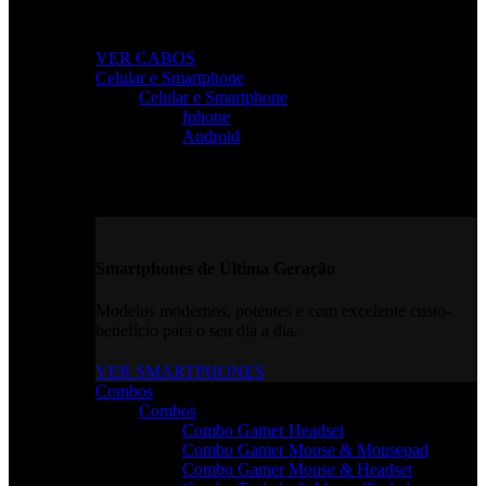
Conectividade rápida e sem falhas para todos os seus
dispositivos.
VER CABOS
Celular e Smartphone
Celular e Smartphone
Iphone
Android
Smartphones de Última Geração
Modelos modernos, potentes e com excelente custo-
benefício para o seu dia a dia.
VER SMARTPHONES
Combos
Combos
Combo Gamer Headset
Combo Gamer Mouse & Mousepad
Combo Gamer Mouse & Headset