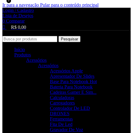
0
0
0
Ir para a navegação
Pular para o conteúdo principal
Login / Cadastro
Lista de Desejos
0
Comparar
R$
0,00
Pesquisar
Início
Produtos
Acessórios
Acessórios
Acessórios Apple
Apresentador De Slides
Base Para Notebook
Hot
Bateria Para Notebook
Cadeiras Gamer E Sim...
Calculadoras
Carregadores
Controlador De LED
DRONES
Ferramentas
Fita De Led
Gravador De Voz