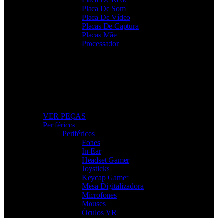
Placa De Som
Placa De Vídeo
Placas De Captura
Placas Mãe
Processador
Peças e Componentes
Actualize o seu PC com peças fiáveis e de alto
desempenho.
VER PEÇAS
Periféricos
Periféricos
Fones
In-Ear
Headset Gamer
Joysticks
Keycap Gamer
Mesa Digitalizadora
Microfones
Mouses
Óculos VR