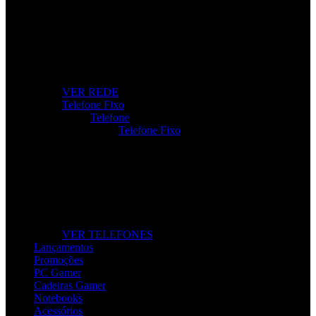
Internet Sem Interrupções
Roteadores, modems e repetidores para ligação rápida e
estável.
VER REDE
Telefone Fixo
Telefone
Telefone Fixo
Telefone Fixo
Modelos modernos para casa e escritório, com máxima
clareza de som.
VER TELEFONES
Lançamentos
Promoções
PC Gamer
Cadeiras Gamer
Notebooks
Acessórios