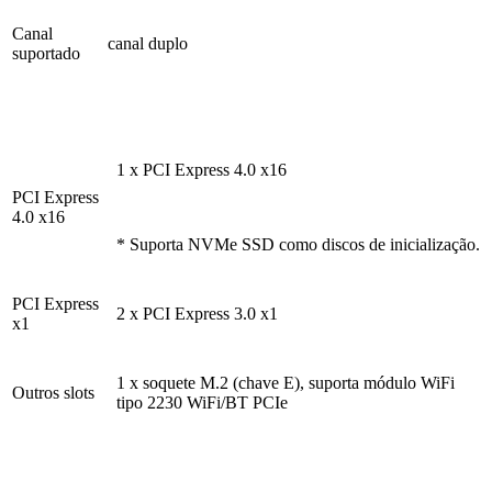
Canal
canal duplo
suportado
1 x PCI Express 4.0 x16
PCI Express
4.0 x16
* Suporta NVMe SSD como discos de inicialização.
PCI Express
2 x PCI Express 3.0 x1
x1
1 x soquete M.2 (chave E), suporta módulo WiFi
Outros slots
tipo 2230 WiFi/BT PCIe