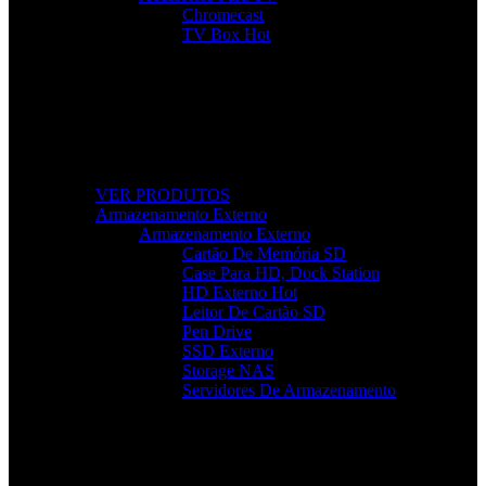
Chromecast
TV Box
Hot
Tudo Para a Sua TV
Desde cabos a suportes, encontre acessórios que
elevam a sua experiência audiovisual.
VER PRODUTOS
Armazenamento Externo
Armazenamento Externo
Cartão De Memória SD
Case Para HD, Dock Station
HD Externo
Hot
Leitor De Cartão SD
Pen Drive
SSD Externo
Storage NAS
Servidores De Armazenamento
Armazenamento Rápido e Seguro