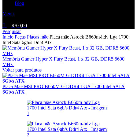
Blog
Menu
R$
0,00
Pesquisar
Início
Peças
Placas mãe
Placa mãe Asrock B660m-hdv Lga 1700
Intel Sata 6gb/s Ddr4 Atx
Memória Gamer Hyper X Fury Beast, 1 x 32 GB, DDR5 5600
MHz
R$
1.459,00
Voltar para produtos
Placa Mãe MSI PRO B660M-G DDR4 LGA 1700 Intel SATA
6Gb/s ATX
R$
1.399,00