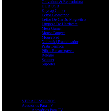
Gravadora & Reprodutora
HUB USB
Keycap Gamer
Leitor Biométrico
Leitor De Cartão Magnético
Limpeza De Hardware
Mesa Gamer
Mouse Bungee
Mouse Pad
Nobreak | Estabilizador
Pasta Térmica
Pilhas Recarregáveis
Relógio
Scanner
Suportes
Acessórios que Facilitam o Seu Dia
Melhore a produtividade, conforto e organização com
acessórios essenciais para o seu setup.
VER ACESSÓRIOS
Acessórios Para TV
Acessórios Para TV