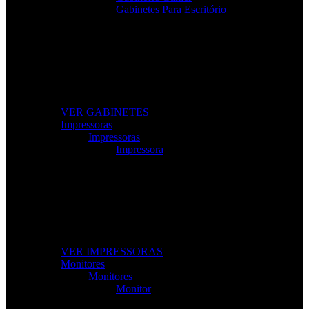
Gabinetes Para Escritório
Gabinetes de Alta Performance
Modelos gamer e profissionais com excelente
ventilação e design moderno.
VER GABINETES
Impressoras
Impressoras
Impressora
Impressoras e Multifuncionais
Produtividade e qualidade de impressão para casa ou
escritório.
VER IMPRESSORAS
Monitores
Monitores
Monitor