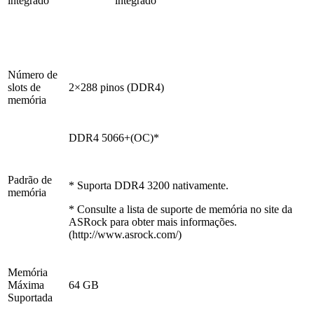
integrado
integrado
Número de
slots de
2×288 pinos (DDR4)
memória
DDR4 5066+(OC)*
Padrão de
* Suporta DDR4 3200 nativamente.
memória
* Consulte a lista de suporte de memória no site da
ASRock para obter mais informações.
(http://www.asrock.com/)
Memória
Máxima
64 GB
Suportada