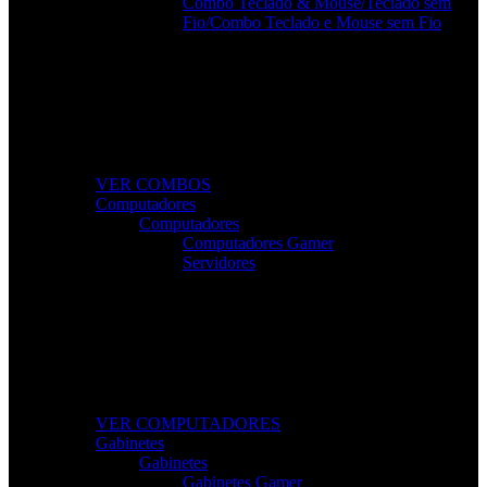
Combo Teclado & Mouse/Teclado sem
Fio/Combo Teclado e Mouse sem Fio
Combos Gamer Completos
Kits potentes e económicos para elevar o desempenho
do seu setup.
VER COMBOS
Computadores
Computadores
Computadores Gamer
Servidores
Computadores Para Trabalho e Lazer
Desktops completos com desempenho e fiabilidade
para todas as tarefas.
VER COMPUTADORES
Gabinetes
Gabinetes
Gabinetes Gamer