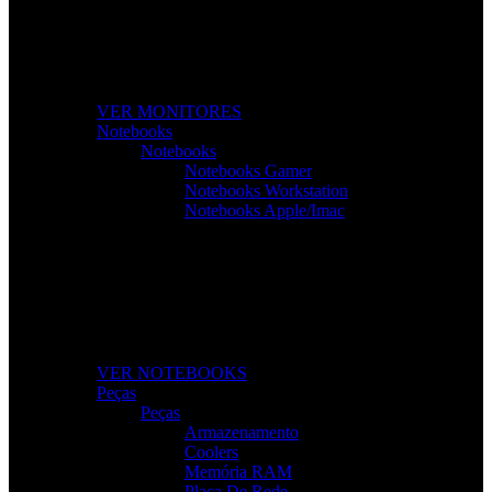
Monitores de Alta Resolução
Perfeitos para gaming, trabalho e criação de conteúdos.
VER MONITORES
Notebooks
Notebooks
Notebooks Gamer
Notebooks Workstation
Notebooks Apple/Imac
Notebooks Para Todas as Tarefas
Desempenho, mobilidade e tecnologia para o seu dia a
dia.
VER NOTEBOOKS
Peças
Peças
Armazenamento
Coolers
Memória RAM
Placa De Rede