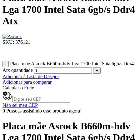
Lga 1700 Intel Sata 6gb/s Ddr4
Atx
SKU:
376121
R$
1.199,00
Placa mãe Asrock B660m-hdv Lga 1700 Intel Sata 6gb/s Ddr4
Atx quantidade
Adicionar à Lista de Desejos
Adicionar para comparar
Calcular o Frete
Não sei meu CEP
0
Pessoas assistindo esse produto agora!
Placa mãe Asrock B660m-hdv
Lga 1700 Intel Sata 6gb/s Ddr4