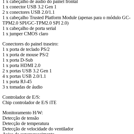
1 x cabeçalho de áudio do painel frontal
1 x conector USB 3.2 Gen 1
2 x conectores USB 2.0/1.1
1 x cabeçalho Trusted Platform Module (apenas para o módulo GC-
TPM2.0 SPI/GC-TPM2.0 SPI 2.0)
1 x cabeçalho de porta serial
1 x jumper CMOS claro
Conectores do painel traseiro:
1 x porta de teclado PS/2
1 x porta de mouse PS/2
1 x porta D-Sub
1 x porta HDMI 2.0
2 x portas USB 3.2 Gen 1
4 x portas USB 2.0/1.1
1 x porta RJ-45
3 x tomadas de áudio
Controlador de E/S:
Chip controlador de E/S iTE
Monitoramento H/W:
Detecção de tensão
Detecção de temperatura
Detecção de velocidade do ventilador