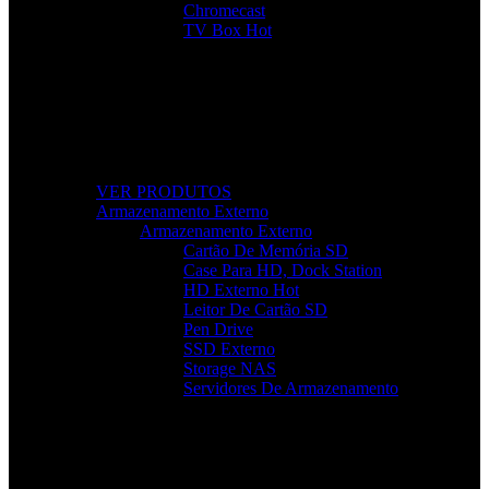
Chromecast
TV Box
Hot
Tudo Para a Sua TV
Desde cabos a suportes, encontre acessórios que
elevam a sua experiência audiovisual.
VER PRODUTOS
Armazenamento Externo
Armazenamento Externo
Cartão De Memória SD
Case Para HD, Dock Station
HD Externo
Hot
Leitor De Cartão SD
Pen Drive
SSD Externo
Storage NAS
Servidores De Armazenamento
Armazenamento Rápido e Seguro