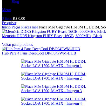
Blog
Menu
0
itens
R$
0,00
Pesquisar
Início
Peças
Placas mãe
Placa Mãe Gigabyte H610M H, DDR4, Soc
Memória DDR5 Kingston FURY Beast, 16GB, 6000MHz, Black
R$
1.499,00
Voltar para produtos
Hub Para 4 Fans DeepCool DP-F04PWM-HUB
R$
69,00