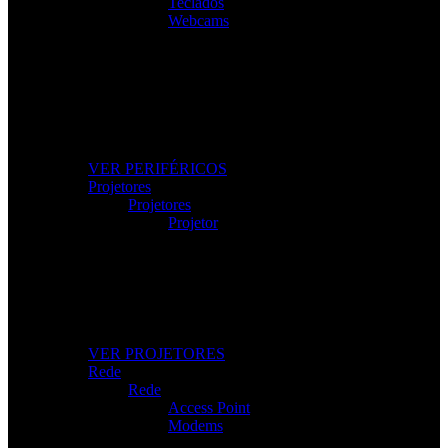
Teclados
Webcams
Os Melhores Periféricos
Eleve o conforto e o desempenho com periféricos de
alta qualidade.
VER PERIFÉRICOS
Projetores
Projetores
Projetor
Projetores Modernos
Imagem nítida para apresentações, filmes e gaming.
VER PROJETORES
Rede
Rede
Access Point
Modems