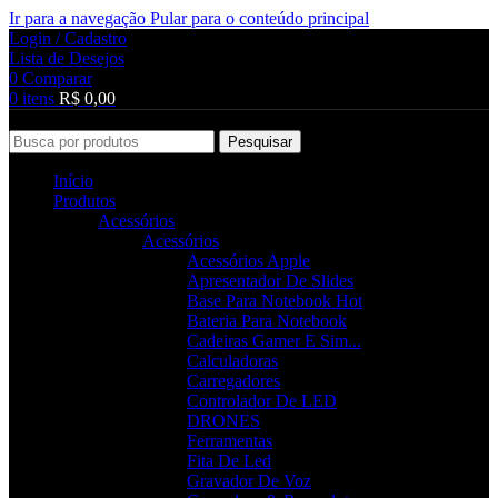
Ir para a navegação
Pular para o conteúdo principal
Login / Cadastro
Lista de Desejos
0
Comparar
0
itens
R$
0,00
Pesquisar
Início
Produtos
Acessórios
Acessórios
Acessórios Apple
Apresentador De Slides
Base Para Notebook
Hot
Bateria Para Notebook
Cadeiras Gamer E Sim...
Calculadoras
Carregadores
Controlador De LED
DRONES
Ferramentas
Fita De Led
Gravador De Voz