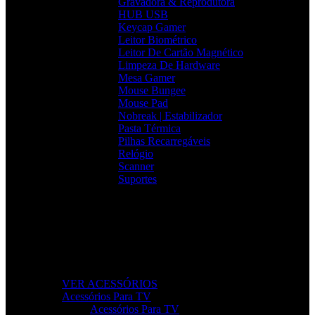
Gravadora & Reprodutora
HUB USB
Keycap Gamer
Leitor Biométrico
Leitor De Cartão Magnético
Limpeza De Hardware
Mesa Gamer
Mouse Bungee
Mouse Pad
Nobreak | Estabilizador
Pasta Térmica
Pilhas Recarregáveis
Relógio
Scanner
Suportes
Acessórios que Facilitam o Seu Dia
Melhore a produtividade, conforto e organização com
acessórios essenciais para o seu setup.
VER ACESSÓRIOS
Acessórios Para TV
Acessórios Para TV