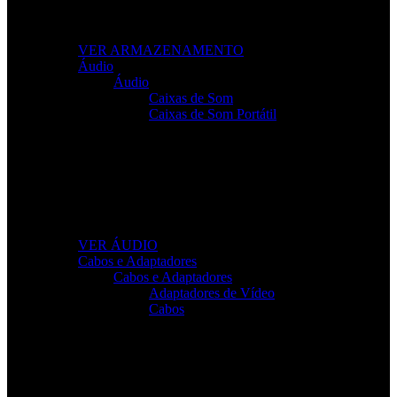
Leve os seus ficheiros para qualquer lugar com
soluções fiáveis e de alto desempenho.
VER ARMAZENAMENTO
Áudio
Áudio
Caixas de Som
Caixas de Som Portátil
Som de Alta Qualidade
Equipamentos de áudio para trabalho, lazer e gaming
com clareza total.
VER ÁUDIO
Cabos e Adaptadores
Cabos e Adaptadores
Adaptadores de Vídeo
Cabos
Cabos Para Tudo o Que Precisa
Conectividade rápida e sem falhas para todos os seus