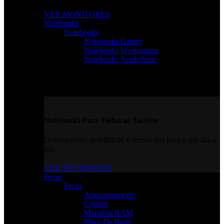
VER MONITORES
Notebooks
Notebooks
Notebooks Gamer
Notebooks Workstation
Notebooks Apple/Imac
Notebooks Para Todas as Tarefas
Desempenho, mobilidade e tecnologia para o seu dia a
dia.
VER NOTEBOOKS
Peças
Peças
Armazenamento
Coolers
Memória RAM
Placa De Rede