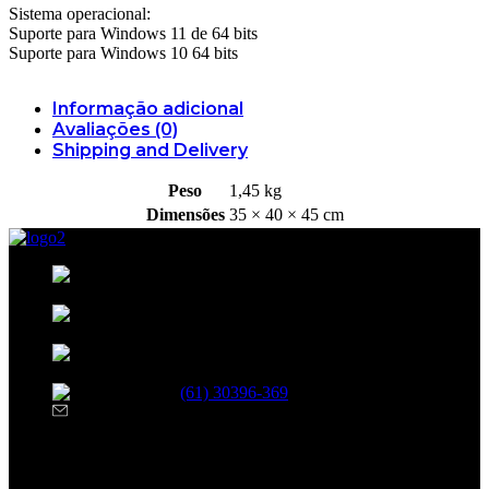
Sistema operacional:
Suporte para Windows 11 de 64 bits
Suporte para Windows 10 64 bits
Informação adicional
Avaliações (0)
Shipping and Delivery
Peso
1,45 kg
Dimensões
35 × 40 × 45 cm
35, BLOCO B, 208, SHCN - Asa Norte,
Brasília - DF, 70853-520
R. 13 Norte, 19 - Águas Claras, Brasília -
DF
Avenida das Castanheiras 820 Edifício Big
Center, Sala 708 - Águas Claras, Brasília - DF, 71900-100
(61) 30396-369
atendimento@netshopinformatica.com.br
SEGUNDA-SEXTA 09:00-18:00
SÁBADO 09:00-16:00