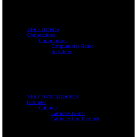
Combos Gamer Completos
Kits potentes e económicos para elevar o desempenho
do seu setup.
VER COMBOS
Computadores
Computadores
Computadores Gamer
Servidores
Computadores Para Trabalho e Lazer
Desktops completos com desempenho e fiabilidade
para todas as tarefas.
VER COMPUTADORES
Gabinetes
Gabinetes
Gabinetes Gamer
Gabinetes Para Escritório
Gabinetes de Alta Performance