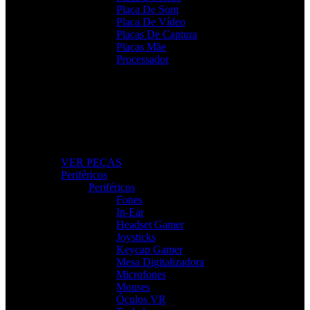
Placa De Som
Placa De Vídeo
Placas De Captura
Placas Mãe
Processador
Peças e Componentes
Actualize o seu PC com peças fiáveis e de alto
desempenho.
VER PEÇAS
Periféricos
Periféricos
Fones
In-Ear
Headset Gamer
Joysticks
Keycap Gamer
Mesa Digitalizadora
Microfones
Mouses
Óculos VR