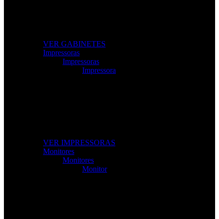
Modelos gamer e profissionais com excelente
ventilação e design moderno.
VER GABINETES
Impressoras
Impressoras
Impressora
Impressoras e Multifuncionais
Produtividade e qualidade de impressão para casa ou
escritório.
VER IMPRESSORAS
Monitores
Monitores
Monitor
Monitores de Alta Resolução
Perfeitos para gaming, trabalho e criação de conteúdos.