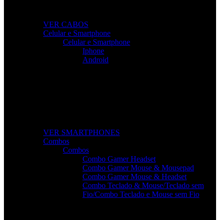
dispositivos.
VER CABOS
Celular e Smartphone
Celular e Smartphone
Iphone
Android
Smartphones de Última Geração
Modelos modernos, potentes e com excelente custo-
benefício para o seu dia a dia.
VER SMARTPHONES
Combos
Combos
Combo Gamer Headset
Combo Gamer Mouse & Mousepad
Combo Gamer Mouse & Headset
Combo Teclado & Mouse/Teclado sem
Fio/Combo Teclado e Mouse sem Fio