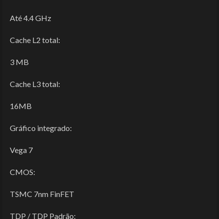
Até 4.4 GHz
Cache L2 total:
3 MB
Cache L3 total:
16MB
Gráfico integrado:
Vega 7
CMOS:
TSMC 7nm FinFET
TDP / TDP Padrão: