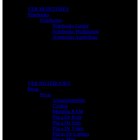
VER MONITORES
Notebooks
Notebooks
Notebooks Gamer
Notebooks Workstation
Notebooks Apple/Imac
Notebooks Para Todas as Tarefas
Desempenho, mobilidade e tecnologia para o seu dia a
dia.
VER NOTEBOOKS
Peças
Peças
Armazenamento
Coolers
Memória RAM
Placa De Rede
Placa De Som
Placa De Vídeo
Placas De Captura
Placas Mãe