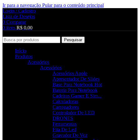
Ir para a navegação
Pular para o conteúdo principal
Login / Cadastro
Lista de Desejos
0
Comparar
0
itens
R$
0,00
Pesquisar
Início
Produtos
Acessórios
Acessórios
Acessórios Apple
Apresentador De Slides
Base Para Notebook
Hot
Bateria Para Notebook
Cadeiras Gamer E Sim...
Calculadoras
Carregadores
Controlador De LED
DRONES
Ferramentas
Fita De Led
Gravador De Voz