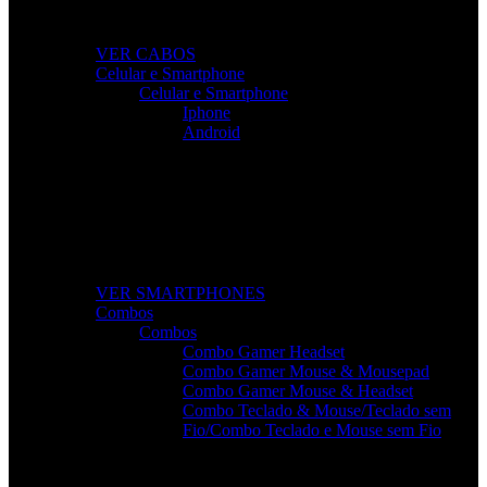
dispositivos.
VER CABOS
Celular e Smartphone
Celular e Smartphone
Iphone
Android
Smartphones de Última Geração
Modelos modernos, potentes e com excelente custo-
benefício para o seu dia a dia.
VER SMARTPHONES
Combos
Combos
Combo Gamer Headset
Combo Gamer Mouse & Mousepad
Combo Gamer Mouse & Headset
Combo Teclado & Mouse/Teclado sem
Fio/Combo Teclado e Mouse sem Fio