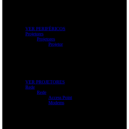
Os Melhores Periféricos
Eleve o conforto e o desempenho com periféricos de
alta qualidade.
VER PERIFÉRICOS
Projetores
Projetores
Projetor
Projetores Modernos
Imagem nítida para apresentações, filmes e gaming.
VER PROJETORES
Rede
Rede
Access Point
Modems
Internet Sem Interrupções