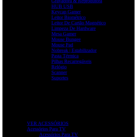
Gravadora & Reprodutora
HUB USB
Keycap Gamer
Leitor Biométrico
Leitor De Cartão Magnético
Limpeza De Hardware
Mesa Gamer
Mouse Bungee
Mouse Pad
Nobreak | Estabilizador
Pasta Térmica
Pilhas Recarregáveis
Relógio
Scanner
Suportes
Acessórios que Facilitam o Seu Dia
Melhore a produtividade, conforto e organização com
acessórios essenciais para o seu setup.
VER ACESSÓRIOS
Acessórios Para TV
Acessórios Para TV