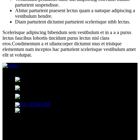
parturient suspendisse.
Abitur parturient praesent lectus quam a natoque adipiscing a
vestibulum hendre.
Diam parturient dictumst parturient scelerisque nibh lectus.
Scelerisque adipiscing bibendum sem vestibulum et in a a a purus
lectus faucibus lobortis tincidunt purus lectus nisl class
eros.Condimentum a et ullamcorper dictumst mus et tristique
elementum nam inceptos hac parturient scelerisque vestibulum amet
elit ut volutpat.
35, BLOCO B, 208, SHCN - Asa Norte, Brasília - DF,
70853-520
R. 13 Norte, 19 - Águas Claras, Brasília - DF
Avenida das Castanheiras 820 Edifício Big Center, Sala
708 - Águas Claras, Brasília - DF, 71900-100
(61) 30396-369
atendimento@netshopinformatica.com.br
SEGUNDA-SEXTA 09:00-18:00
SÁBADO 09:00-16:00
Segurança