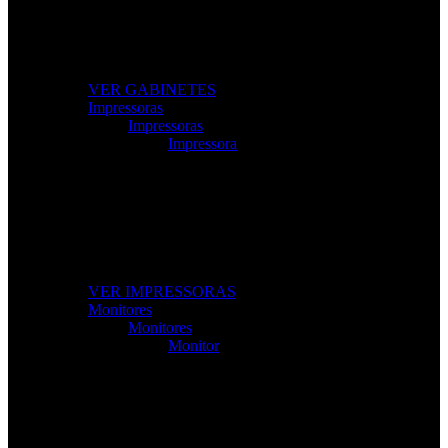
Modelos gamer e profissionais com excelente
ventilação e design moderno.
VER GABINETES
Impressoras
Impressoras
Impressora
Impressoras e Multifuncionais
Produtividade e qualidade de impressão para casa ou
escritório.
VER IMPRESSORAS
Monitores
Monitores
Monitor
Monitores de Alta Resolução
Perfeitos para gaming, trabalho e criação de conteúdos.