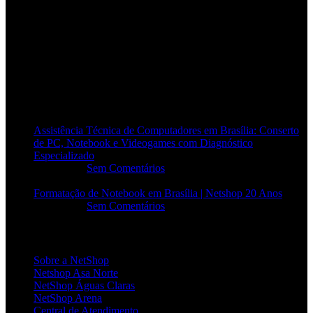
POSTS RECENTES
Assistência Técnica de Computadores em Brasília: Conserto
de PC, Notebook e Videogames com Diagnóstico
Especializado
20/06/2026
Sem Comentários
Formatação de Notebook em Brasília | Netshop 20 Anos
17/06/2026
Sem Comentários
INSTITUCIONAL
Sobre a NetShop
Netshop Asa Norte
NetShop Águas Claras
NetShop Arena
Central de Atendimento