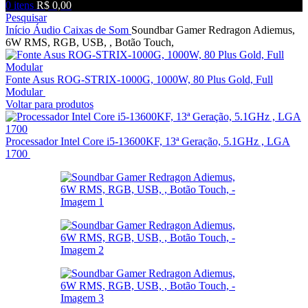
0
itens
R$
0,00
Pesquisar
Início
Áudio
Caixas de Som
Soundbar Gamer Redragon Adiemus,
6W RMS, RGB, USB, , Botão Touch,
Fonte Asus ROG-STRIX-1000G, 1000W, 80 Plus Gold, Full
Modular
R$
2.299,00
Voltar para produtos
Processador Intel Core i5-13600KF, 13ª Geração, 5.1GHz , LGA
1700
R$
2.650,00