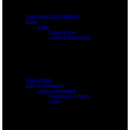
Leve os seus ficheiros para qualquer lugar com
soluções fiáveis e de alto desempenho.
VER ARMAZENAMENTO
Áudio
Áudio
Caixas de Som
Caixas de Som Portátil
Som de Alta Qualidade
Equipamentos de áudio para trabalho, lazer e gaming
com clareza total.
VER ÁUDIO
Cabos e Adaptadores
Cabos e Adaptadores
Adaptadores de Vídeo
Cabos
Cabos Para Tudo o Que Precisa
Conectividade rápida e sem falhas para todos os seus