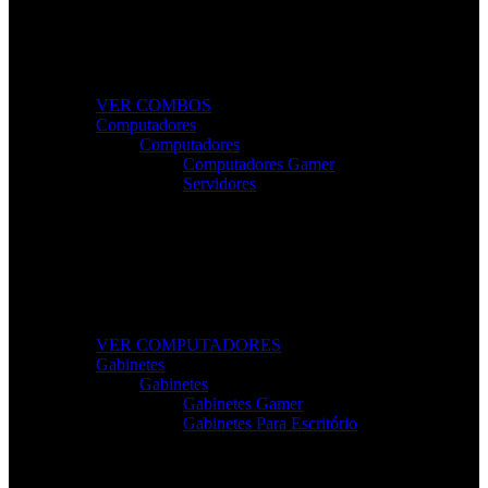
Combos Gamer Completos
Kits potentes e económicos para elevar o desempenho
do seu setup.
VER COMBOS
Computadores
Computadores
Computadores Gamer
Servidores
Computadores Para Trabalho e Lazer
Desktops completos com desempenho e fiabilidade
para todas as tarefas.
VER COMPUTADORES
Gabinetes
Gabinetes
Gabinetes Gamer
Gabinetes Para Escritório
Gabinetes de Alta Performance