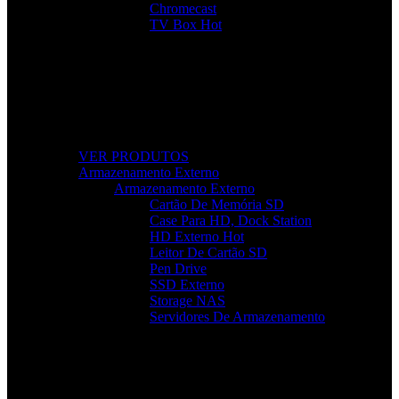
Chromecast
TV Box
Hot
Tudo Para a Sua TV
Desde cabos a suportes, encontre acessórios que
elevam a sua experiência audiovisual.
VER PRODUTOS
Armazenamento Externo
Armazenamento Externo
Cartão De Memória SD
Case Para HD, Dock Station
HD Externo
Hot
Leitor De Cartão SD
Pen Drive
SSD Externo
Storage NAS
Servidores De Armazenamento
Armazenamento Rápido e Seguro