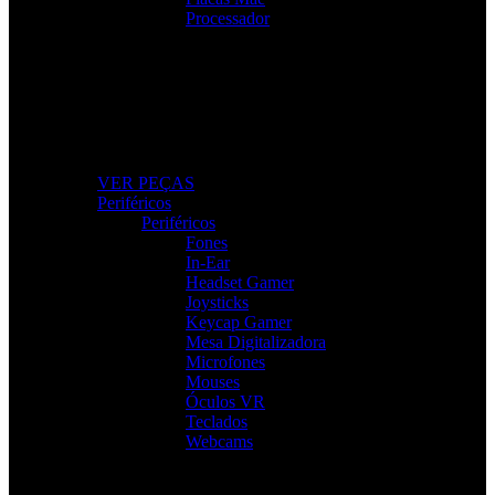
Processador
Peças e Componentes
Actualize o seu PC com peças fiáveis e de alto
desempenho.
VER PEÇAS
Periféricos
Periféricos
Fones
In-Ear
Headset Gamer
Joysticks
Keycap Gamer
Mesa Digitalizadora
Microfones
Mouses
Óculos VR
Teclados
Webcams