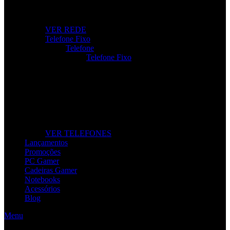
Roteadores, modems e repetidores para ligação rápida e
estável.
VER REDE
Telefone Fixo
Telefone
Telefone Fixo
Telefone Fixo
Modelos modernos para casa e escritório, com máxima
clareza de som.
VER TELEFONES
Lançamentos
Promoções
PC Gamer
Cadeiras Gamer
Notebooks
Acessórios
Blog
Menu