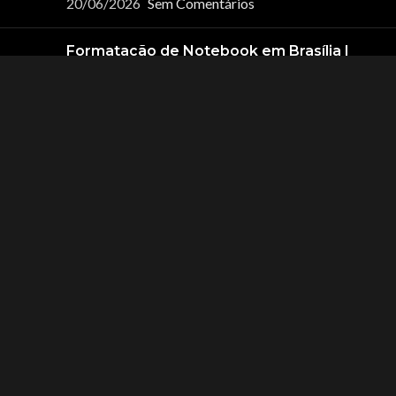
20/06/2026
Sem Comentários
Formatação de Notebook em Brasília |
Netshop 20 Anos
17/06/2026
Sem Comentários
INSTITUCIONAL
Sobre a NetShop
Netshop Asa Norte
NetShop Águas Claras
NetShop Arena
Central de Atendimento
POLÍTICAS
Políticas de Privacidade
Políticas de Cookies
Termos de Uso e Navegação