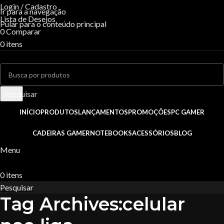
Login / Cadastro
Ir para a navegação
Lista de Desejos
Pular para o conteúdo principal
0
Comparar
0
itens
R$
0,00
Pesquisar
INÍCIO
PRODUTOS
LANÇAMENTOS
PROMOÇÕES
PC GAMER
CADEIRAS GAMER
NOTEBOOKS
ACESSÓRIOS
BLOG
Menu
0
itens
R$
0,00
Pesquisar
Tag Archives:celular