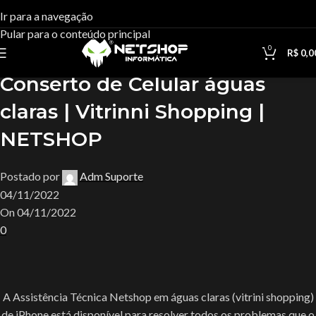
Blog
Ir para a navegação
Pular para o conteúdo principal
Casa
Uncategorized
0
R$
0,0
Uncategorized
Conserto de Celular águas
claras | Vitrinni Shopping |
NETSHOP
Postado por
Adm Suporte
04/11/2022
On 04/11/2022
0
A Assistência Técnica Netshop em águas claras (vitrini shopping)
de iPhone está disponível para resolver todos os problemas que o