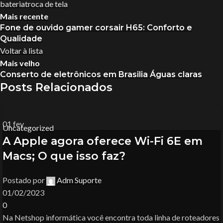
bateria
troca de tela
Mais recente
Fone de ouvido gamer corsair H65: Conforto e
Qualidade
Voltar à lista
Mais velho
Conserto de eletrônicos em Brasilia Águas claras
Posts Relacionados
01
fev
Uncategorized
A Apple agora oferece Wi-Fi 6E em
Macs; O que isso faz?
Postado por
Adm Suporte
01/02/2023
0
Na Netshop informática você encontra toda linha de roteadores