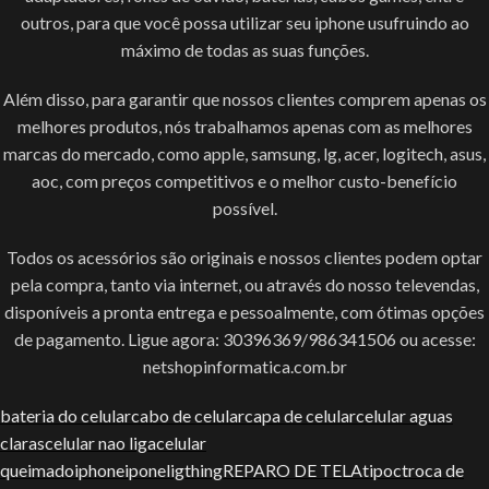
outros, para que você possa utilizar seu iphone usufruindo ao
máximo de todas as suas funções.
Além disso, para garantir que nossos clientes comprem apenas os
melhores produtos, nós trabalhamos apenas com as melhores
marcas do mercado, como apple, samsung, lg, acer, logitech, asus,
aoc, com preços competitivos e o melhor custo-benefício
possível.
Todos os acessórios são originais e nossos clientes podem optar
pela compra, tanto via internet, ou através do nosso televendas,
disponíveis a pronta entrega e pessoalmente, com ótimas opções
de pagamento. Ligue agora: 30396369/986341506 ou acesse:
netshopinformatica.com.br
bateria do celular
cabo de celular
capa de celular
celular aguas
claras
celular nao liga
celular
queimado
iphone
ipone
ligthing
REPARO DE TELA
tipoc
troca de